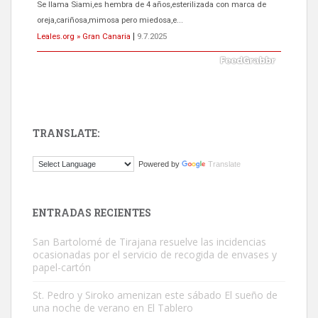
Se llama Siami,es hembra de 4 años,esterilizada con marca de
oreja,cariñosa,mimosa pero miedosa,e...
Leales.org » Gran Canaria
|
9.7.2025
TRANSLATE:
ADOPCIÓN URGENTE GATA TEROR GRAN CANARIA
Powered by
Translate
El ayuntamiento se va a llevar a Los Gatos callejeros de la zona los
próximos días, ella incluida...
Leales.org » Gran Canaria
|
9.7.2025
ENTRADAS RECIENTES
San Bartolomé de Tirajana resuelve las incidencias
ocasionadas por el servicio de recogida de envases y
papel-cartón
St. Pedro y Siroko amenizan este sábado El sueño de
una noche de verano en El Tablero
Gato manso encontrado