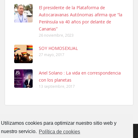
SHIBA PERDIDO AVDA JOSE MESA Y LOPEZ
El presidente de la Plataforma de
PERRO MACHO RAZA SHIBA CON MICROCHIP PERDIDO HOY
Autocaravanas Autónomas afirma que “la
06/07/2025 ZONA MESA Y LOPEZ. ES MUY ASUSTADIZO
Península va 40 años por delante de
Leales.org » Gran Canaria
|
6.7.2025
Canarias”
26 noviembre, 2023
SOY HOMOSEXUAL
27 mayo, 2017
Ariel Solano : La vida en correspondencia
Ninfa perdida
con los planetas
El día 5 se los perdió una ninfa papillera, asustada tiene miedo a la
13 septiembre, 2017
calle, se perdió por la zon...
Leales.org » Gran Canaria
|
6.7.2025
Utilizamos cookies para optimizar nuestro sitio web y
nuestro servicio.
Política de cookies