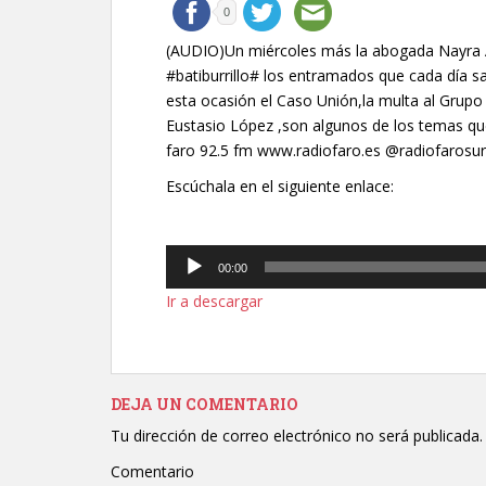
0
(AUDIO)Un miércoles más la abogada Nayra A
#batiburrillo# los entramados que cada día sa
esta ocasión el Caso Unión,la multa al Grupo
Eustasio López ,son algunos de los temas que 
faro 92.5 fm www.radiofaro.es @radiofarosur
Escúchala en el siguiente enlace:
Reproductor
00:00
de
Ir a descargar
audio
DEJA UN COMENTARIO
Tu dirección de correo electrónico no será publicada.
Comentario