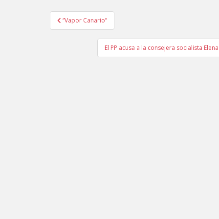
“Vapor Canario”
Navegación de entradas
El PP acusa a la consejera socialista Elen