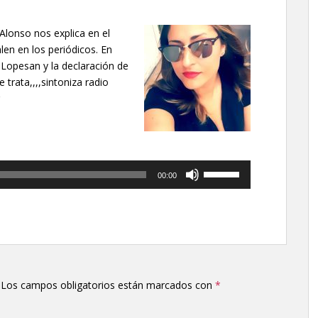
lonso nos explica en el
len en los periódicos. En
 Lopesan y la declaración de
trata,,,,sintoniza radio
Utiliza
00:00
las
teclas
de
flecha
arriba/abajo
para
aumentar
Los campos obligatorios están marcados con
*
o
disminuir