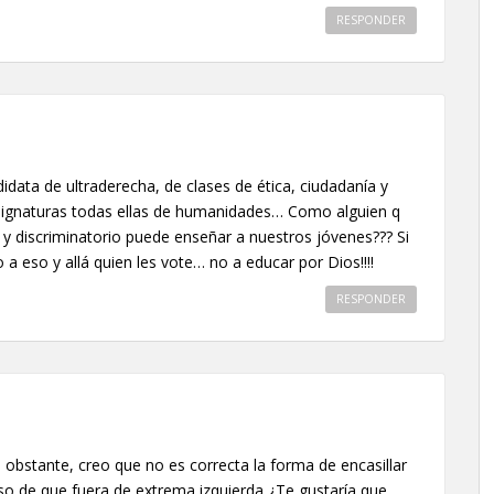
RESPONDER
data de ultraderecha, de clases de ética, ciudadanía y
asignaturas todas ellas de humanidades… Como alguien q
a y discriminatorio puede enseñar a nuestros jóvenes??? Si
o a eso y allá quien les vote… no a educar por Dios!!!!
RESPONDER
o obstante, creo que no es correcta la forma de encasillar
aso de que fuera de extrema izquierda ¿Te gustaría que