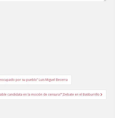
reocupado por su pueblo” Luis Miguel Becerra
ible candidata en la moción de censura?”,Debate en el Batiburrillo