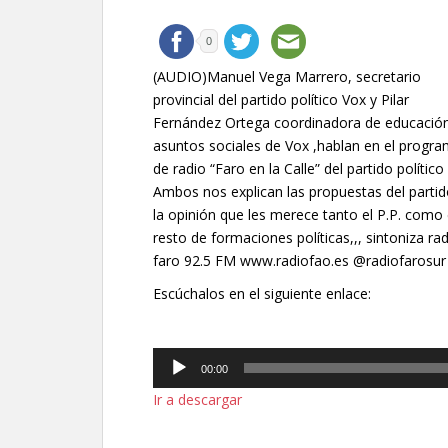
0
(AUDIO)Manuel Vega Marrero, secretario
provincial del partido político Vox y Pilar
Fernández Ortega coordinadora de educación
asuntos sociales de Vox ,hablan en el progr
de radio “Faro en la Calle” del partido político
Ambos nos explican las propuestas del partid
la opinión que les merece tanto el P.P. como 
resto de formaciones políticas,,, sintoniza ra
faro 92.5 FM www.radiofao.es @radiofarosur
Escúchalos en el siguiente enlace:
Reproductor
00:00
de
Ir a descargar
audio