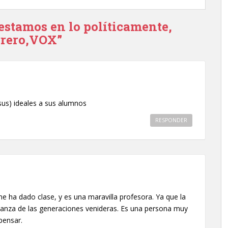
flecha
arriba/abajo
estamos en lo políticamente,
para
rrero,VOX”
aumentar
o
disminuir
el
volumen.
us) ideales a sus alumnos
RESPONDER
e ha dado clase, y es una maravilla profesora. Ya que la
eñanza de las generaciones venideras. Es una persona muy
pensar.