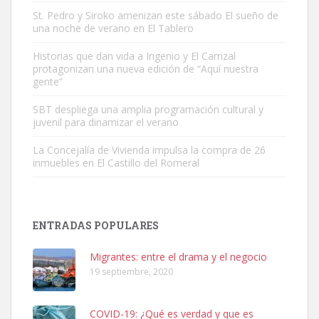
St. Pedro y Siroko amenizan este sábado El sueño de
una noche de verano en El Tablero
Gato manso encontrado
Este gato macho ha aparecido en la calle hace menos de un mes,
Historias que dan vida a Ingenio y El Carrizal
protagonizan una nueva edición de “Aquí nuestra
es muy manso y extremadamente cari...
gente”
Leales.org » Gran Canaria
|
9.7.2025
SBT despliega una amplia programación cultural y
juvenil para dinamizar el verano
La Concejalía de Vivienda impulsa la compra de 26
inmuebles en El Castillo del Romeral
Adopción urgente
Busco adopción responsable para mi perra. Pastor alemán,
ENTRADAS POPULARES
hembra, 4 años. Por motivos personales ...
Leales.org » Gran Canaria
|
6.7.2025
Migrantes: entre el drama y el negocio
19 septiembre, 2020
COVID-19: ¿Qué es verdad y que es