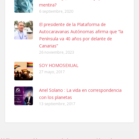
mentira?
6 septiembre, 2020
SHIBA PERDIDO AVDA JOSE MESA Y LOPEZ
El presidente de la Plataforma de
PERRO MACHO RAZA SHIBA CON MICROCHIP PERDIDO HOY
Autocaravanas Autónomas afirma que “la
06/07/2025 ZONA MESA Y LOPEZ. ES MUY ASUSTADIZO
Península va 40 años por delante de
Leales.org » Gran Canaria
|
6.7.2025
Canarias”
26 noviembre, 2023
SOY HOMOSEXUAL
27 mayo, 2017
Ariel Solano : La vida en correspondencia
Ninfa perdida
con los planetas
El día 5 se los perdió una ninfa papillera, asustada tiene miedo a la
13 septiembre, 2017
calle, se perdió por la zon...
Leales.org » Gran Canaria
|
6.7.2025