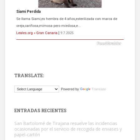
Siami Perdida
Se llama Siami,es hembra de 4 años,esterilizada con marca de
oreja,cariñosa,mimosa pero miedosa,e...
Leales.org » Gran Canaria
|
9.7.2025
TRANSLATE:
ADOPCIÓN URGENTE GATA TEROR GRAN CANARIA
Powered by
Translate
El ayuntamiento se va a llevar a Los Gatos callejeros de la zona los
próximos días, ella incluida...
Leales.org » Gran Canaria
|
9.7.2025
ENTRADAS RECIENTES
San Bartolomé de Tirajana resuelve las incidencias
ocasionadas por el servicio de recogida de envases y
papel-cartón