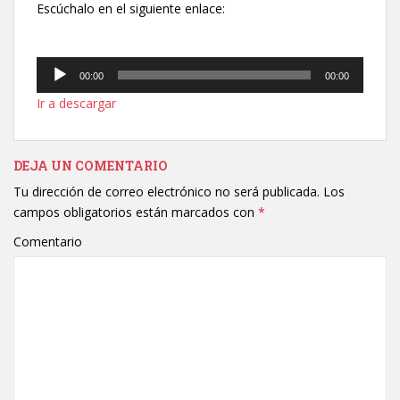
Escúchalo en el siguiente enlace:
Reproductor
00:00
00:00
de
Ir a descargar
audio
DEJA UN COMENTARIO
Tu dirección de correo electrónico no será publicada.
Los
campos obligatorios están marcados con
*
Comentario