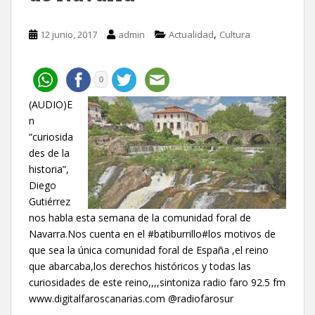
,
12 junio, 2017
admin
Actualidad
Cultura
0
(AUDIO)E
n
“curiosida
des de la
historia”,
Diego
Gutiérrez
nos habla esta semana de la comunidad foral de
Navarra.Nos cuenta en el #batiburrillo#los motivos de
que sea la única comunidad foral de España ,el reino
que abarcaba,los derechos históricos y todas las
curiosidades de este reino,,,,sintoniza radio faro 92.5 fm
www.digitalfaroscanarias.com @radiofarosur