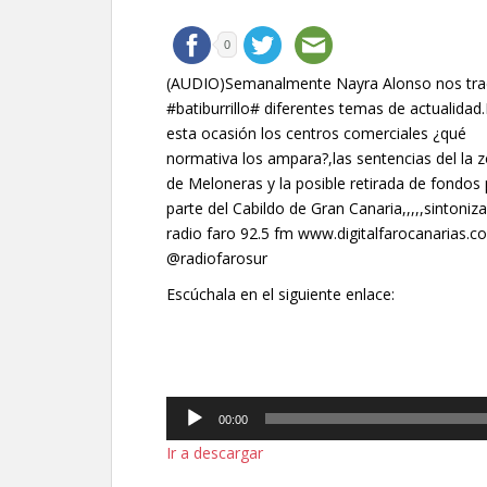
0
(AUDIO)Semanalmente Nayra Alonso nos tra
#batiburrillo# diferentes temas de actualidad
esta ocasión los centros comerciales ¿qué
normativa los ampara?,las sentencias del la 
de Meloneras y la posible retirada de fondos
parte del Cabildo de Gran Canaria,,,,,sintoniza
radio faro 92.5 fm www.digitalfarocanarias.c
@radiofarosur
Escúchala en el siguiente enlace:
Reproductor
de
audio
00:00
Ir a descargar