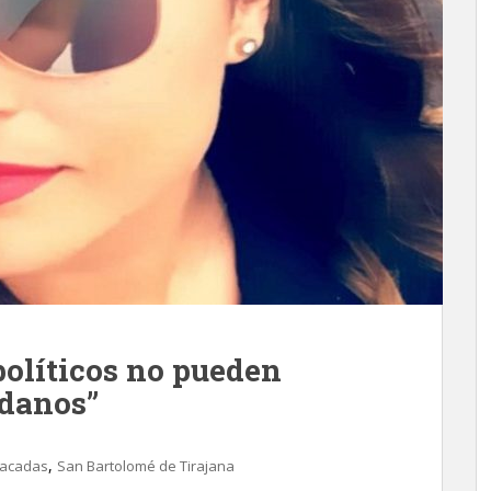
 políticos no pueden
adanos”
,
tacadas
San Bartolomé de Tirajana