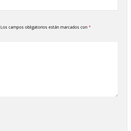
flecha
arriba/abajo
para
aumentar
Los campos obligatorios están marcados con
*
o
disminuir
el
volumen.