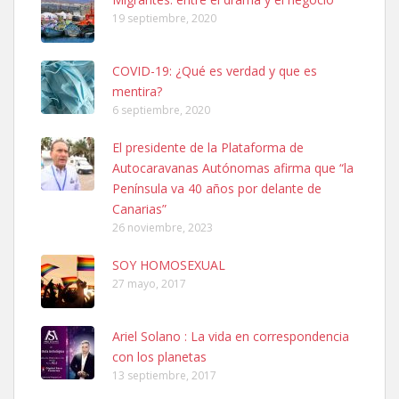
19 septiembre, 2020
COVID-19: ¿Qué es verdad y que es
mentira?
6 septiembre, 2020
Ninfa perdida
El presidente de la Plataforma de
El día 5 se los perdió una ninfa papillera, asustada tiene miedo a la
Autocaravanas Autónomas afirma que “la
calle, se perdió por la zon...
Península va 40 años por delante de
Leales.org » Gran Canaria
|
6.7.2025
Canarias”
26 noviembre, 2023
SOY HOMOSEXUAL
27 mayo, 2017
Ariel Solano : La vida en correspondencia
Adopcion
con los planetas
Busco casa de acogida para mi perrita ya que por temas de trabajo
13 septiembre, 2017
no la puedo tener. Solo gente r...