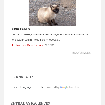
ADOPCIÓN URGENTE GATA TEROR GRAN CANARIA
El ayuntamiento se va a llevar a Los Gatos callejeros de la zona los
próximos días, ella incluida...
Leales.org » Gran Canaria
|
9.7.2025
TRANSLATE:
Gato manso encontrado
Powered by
Translate
Este gato macho ha aparecido en la calle hace menos de un mes,
es muy manso y extremadamente cari...
Leales.org » Gran Canaria
|
9.7.2025
ENTRADAS RECIENTES