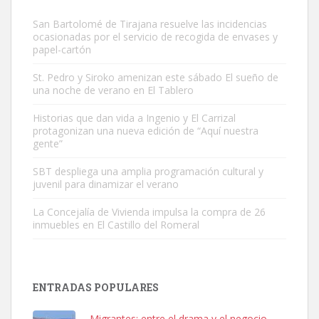
San Bartolomé de Tirajana resuelve las incidencias
ocasionadas por el servicio de recogida de envases y
papel-cartón
St. Pedro y Siroko amenizan este sábado El sueño de
una noche de verano en El Tablero
Adopción urgente
Busco adopción responsable para mi perra. Pastor alemán,
Historias que dan vida a Ingenio y El Carrizal
protagonizan una nueva edición de “Aquí nuestra
hembra, 4 años. Por motivos personales ...
gente”
Leales.org » Gran Canaria
|
6.7.2025
SBT despliega una amplia programación cultural y
juvenil para dinamizar el verano
La Concejalía de Vivienda impulsa la compra de 26
inmuebles en El Castillo del Romeral
SHIBA PERDIDO AVDA JOSE MESA Y LOPEZ
PERRO MACHO RAZA SHIBA CON MICROCHIP PERDIDO HOY
ENTRADAS POPULARES
06/07/2025 ZONA MESA Y LOPEZ. ES MUY ASUSTADIZO
Leales.org » Gran Canaria
|
6.7.2025
Migrantes: entre el drama y el negocio