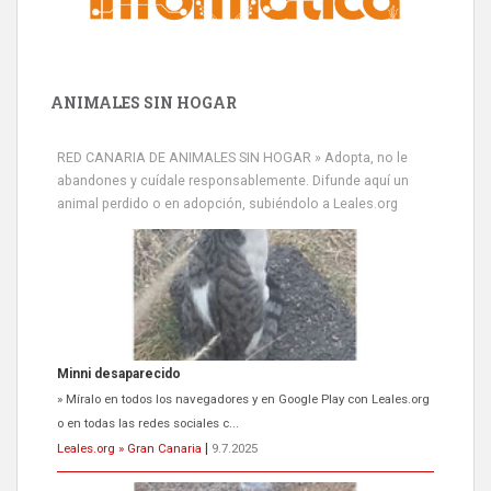
ANIMALES SIN HOGAR
RED CANARIA DE ANIMALES SIN HOGAR » Adopta, no le
abandones y cuídale responsablemente. Difunde aquí un
animal perdido o en adopción, subiéndolo a Leales.org
Siami Perdida
Se llama Siami,es hembra de 4 años,esterilizada con marca de
oreja,cariñosa,mimosa pero miedosa,e...
Leales.org » Gran Canaria
|
9.7.2025