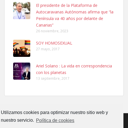
El presidente de la Plataforma de
Autocaravanas Autónomas afirma que “la
Ninfa perdida
Península va 40 años por delante de
El día 5 se los perdió una ninfa papillera, asustada tiene miedo a la
Canarias”
calle, se perdió por la zon...
26 noviembre, 2023
Leales.org » Gran Canaria
|
6.7.2025
SOY HOMOSEXUAL
27 mayo, 2017
Ariel Solano : La vida en correspondencia
con los planetas
Adopcion
13 septiembre, 2017
Busco casa de acogida para mi perrita ya que por temas de trabajo
no la puedo tener. Solo gente r...
Leales.org » Gran Canaria
|
4.7.2025
Utilizamos cookies para optimizar nuestro sitio web y
nuestro servicio.
Política de cookies