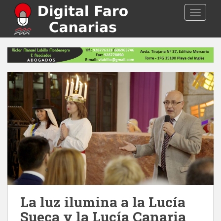
S
TOGGLE
k
i
p
t
o
m
a
i
n
c
o
n
t
e
n
t
La luz ilumina a la Lucía
Sueca y la Lucía Canaria