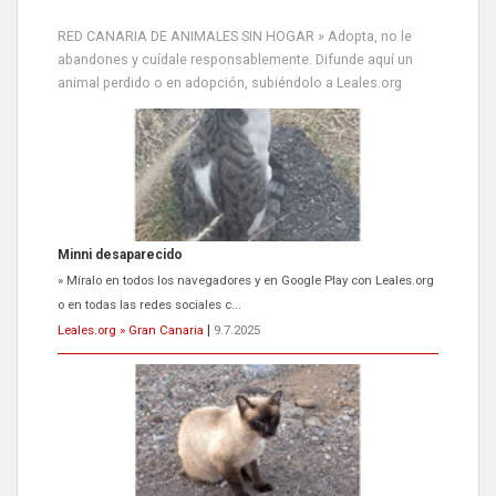
» Míralo en todos los navegadores y en Google Play con Leales.org
RED CANARIA DE ANIMALES SIN HOGAR » Adopta, no le
o en todas las redes sociales c...
abandones y cuídale responsablemente. Difunde aquí un
Leales.org » Gran Canaria
|
9.7.2025
animal perdido o en adopción, subiéndolo a Leales.org
Siami Perdida
Se llama Siami,es hembra de 4 años,esterilizada con marca de
oreja,cariñosa,mimosa pero miedosa,e...
Leales.org » Gran Canaria
|
9.7.2025