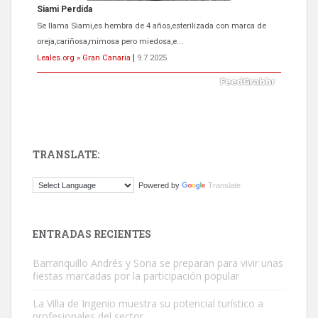
ADOPCIÓN URGENTE GATA TEROR GRAN CANARIA
El ayuntamiento se va a llevar a Los Gatos callejeros de la zona los
próximos días, ella incluida...
Leales.org » Gran Canaria
|
9.7.2025
TRANSLATE:
Gato manso encontrado
Powered by
Translate
Este gato macho ha aparecido en la calle hace menos de un mes,
es muy manso y extremadamente cari...
Leales.org » Gran Canaria
|
9.7.2025
ENTRADAS RECIENTES
Barranquillo Andrés y Soria se preparan para vivir unas
fiestas marcadas por la participación popular
La Villa de Ingenio muestra su potencial turístico a
profesionales del sector