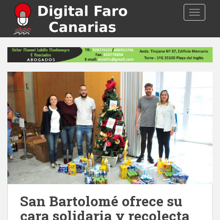
S
TOGGLE
k
i
p
t
o
m
a
i
n
c
o
n
t
e
n
t
San Bartolomé ofrece su
cara solidaria y recolecta