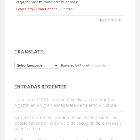
oreja,cariñosa,mimosa pero miedosa,e...
Leales.org » Gran Canaria
|
9.7.2025
TRANSLATE:
ADOPCIÓN URGENTE GATA TEROR GRAN CANARIA
Powered by
Translate
El ayuntamiento se va a llevar a Los Gatos callejeros de la zona los
próximos días, ella incluida...
Leales.org » Gran Canaria
|
9.7.2025
ENTRADAS RECIENTES
La pasarela “SBT es moda” vuelve a convertir San
Agustín en un gran escaparate de talento y cultura.
San Bartolomé de Tirajana resuelve las incidencias
ocasionadas por el servicio de recogida de envases y
papel-cartón
Gato manso encontrado
Este gato macho ha aparecido en la calle hace menos de un mes,