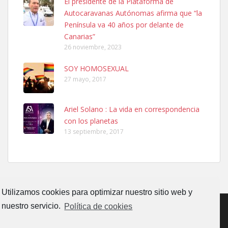
El presidente de la Plataforma de
PERRO MACHO RAZA SHIBA CON MICROCHIP PERDIDO HOY
Autocaravanas Autónomas afirma que “la
06/07/2025 ZONA MESA Y LOPEZ. ES MUY ASUSTADIZO
Península va 40 años por delante de
Leales.org » Gran Canaria
|
6.7.2025
Canarias”
26 noviembre, 2023
SOY HOMOSEXUAL
27 mayo, 2017
Ariel Solano : La vida en correspondencia
Ninfa perdida
con los planetas
El día 5 se los perdió una ninfa papillera, asustada tiene miedo a la
13 septiembre, 2017
calle, se perdió por la zon...
Leales.org » Gran Canaria
|
6.7.2025
Utilizamos cookies para optimizar nuestro sitio web y
nuestro servicio.
Política de cookies