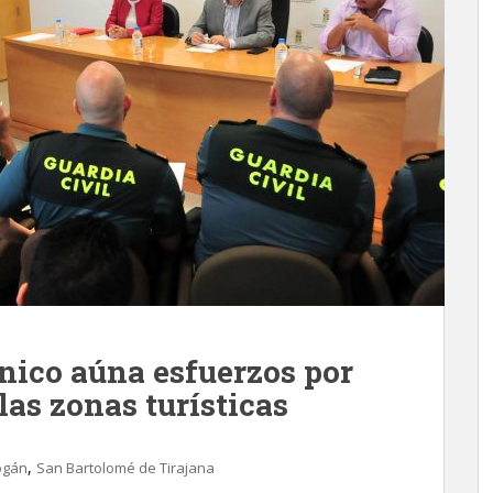
nico aúna esfuerzos por
as zonas turísticas
,
gán
San Bartolomé de Tirajana