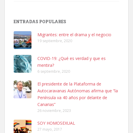
Adopción urgente
ENTRADAS POPULARES
Busco adopción responsable para mi perra. Pastor alemán,
hembra, 4 años. Por motivos personales ...
Migrantes: entre el drama y el negocio
Leales.org » Gran Canaria
|
6.7.2025
19 septiembre, 2020
COVID-19: ¿Qué es verdad y que es
mentira?
6 septiembre, 2020
El presidente de la Plataforma de
SHIBA PERDIDO AVDA JOSE MESA Y LOPEZ
Autocaravanas Autónomas afirma que “la
PERRO MACHO RAZA SHIBA CON MICROCHIP PERDIDO HOY
Península va 40 años por delante de
06/07/2025 ZONA MESA Y LOPEZ. ES MUY ASUSTADIZO
Canarias”
Leales.org » Gran Canaria
|
6.7.2025
26 noviembre, 2023
SOY HOMOSEXUAL
27 mayo, 2017