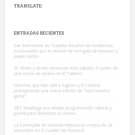
TRANSLATE:
ADOPCIÓN URGENTE GATA TEROR GRAN CANARIA
El ayuntamiento se va a llevar a Los Gatos callejeros de la zona los
próximos días, ella incluida...
ENTRADAS RECIENTES
Leales.org » Gran Canaria
|
9.7.2025
San Bartolomé de Tirajana resuelve las incidencias
ocasionadas por el servicio de recogida de envases y
papel-cartón
St. Pedro y Siroko amenizan este sábado El sueño de
una noche de verano en El Tablero
Gato manso encontrado
Historias que dan vida a Ingenio y El Carrizal
protagonizan una nueva edición de “Aquí nuestra
Este gato macho ha aparecido en la calle hace menos de un mes,
gente”
es muy manso y extremadamente cari...
Leales.org » Gran Canaria
|
9.7.2025
SBT despliega una amplia programación cultural y
juvenil para dinamizar el verano
La Concejalía de Vivienda impulsa la compra de 26
inmuebles en El Castillo del Romeral