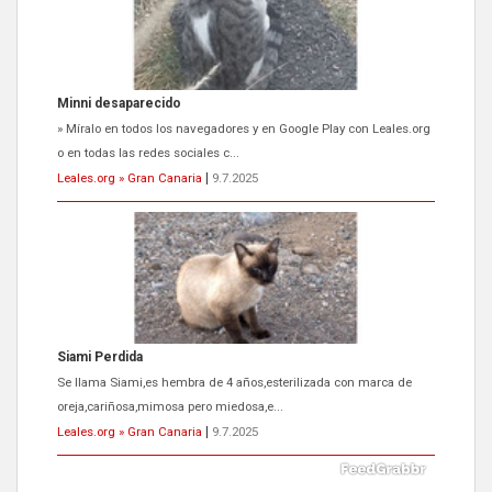
Siami Perdida
Se llama Siami,es hembra de 4 años,esterilizada con marca de
oreja,cariñosa,mimosa pero miedosa,e...
Leales.org » Gran Canaria
|
9.7.2025
ADOPCIÓN URGENTE GATA TEROR GRAN CANARIA
El ayuntamiento se va a llevar a Los Gatos callejeros de la zona los
próximos días, ella incluida...
Leales.org » Gran Canaria
|
9.7.2025