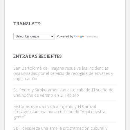
TRANSLATE:
Gato manso encontrado
Powered by
Translate
Este gato macho ha aparecido en la calle hace menos de un mes,
es muy manso y extremadamente cari...
Leales.org » Gran Canaria
|
9.7.2025
ENTRADAS RECIENTES
San Bartolomé de Tirajana resuelve las incidencias
ocasionadas por el servicio de recogida de envases y
papel-cartón
St. Pedro y Siroko amenizan este sábado El sueño de
una noche de verano en El Tablero
Adopción urgente
Busco adopción responsable para mi perra. Pastor alemán,
Historias que dan vida a Ingenio y El Carrizal
protagonizan una nueva edición de “Aquí nuestra
hembra, 4 años. Por motivos personales ...
gente”
Leales.org » Gran Canaria
|
6.7.2025
SBT despliega una amplia programación cultural y