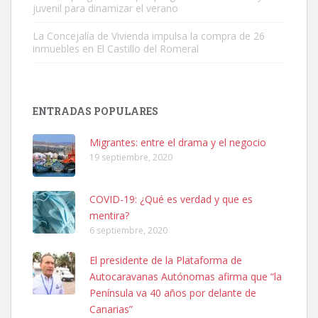
juvenil para dinamizar el verano
La Concejalía de Vivienda impulsa la compra de 26
inmuebles en El Castillo del Romeral
SHIBA PERDIDO AVDA JOSE MESA Y LOPEZ
PERRO MACHO RAZA SHIBA CON MICROCHIP PERDIDO HOY
ENTRADAS POPULARES
06/07/2025 ZONA MESA Y LOPEZ. ES MUY ASUSTADIZO
Leales.org » Gran Canaria
|
6.7.2025
Migrantes: entre el drama y el negocio
19 septiembre, 2020
COVID-19: ¿Qué es verdad y que es
mentira?
6 septiembre, 2020
Ninfa perdida
El presidente de la Plataforma de
El día 5 se los perdió una ninfa papillera, asustada tiene miedo a la
Autocaravanas Autónomas afirma que “la
calle, se perdió por la zon...
Península va 40 años por delante de
Leales.org » Gran Canaria
|
6.7.2025
Canarias”