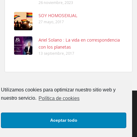
26 noviembre, 2023
SOY HOMOSEXUAL
27 mayo, 2017
Ariel Solano : La vida en correspondencia
Adopcion
con los planetas
Busco casa de acogida para mi perrita ya que por temas de trabajo
13 septiembre, 2017
no la puedo tener. Solo gente r...
Leales.org » Gran Canaria
|
4.7.2025
Utilizamos cookies para optimizar nuestro sitio web y
nuestro servicio.
Política de cookies
Gata joven encontrada
CONTACTO
AVISO LEGAL
POLÍTICA DE PRIVACIDAD
Gata joven encontrada en zona calle San Bernardo de Las Palmas
Aceptar todo
de Gran Canaria. Es una gata castr...
POLÍTICA DE COOKIES (UE)
Leales.org » Gran Canaria
|
4.7.2025