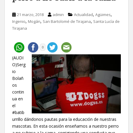
,
,
21 marzo, 2018
admin
Actualidad
Agüimes
,
,
,
Ingenio
Mogán
San Bartolomé de Tirajana
Santa Lucía de
Tirajana
0
(AUDI
O)Serg
io
Bolañ
os
contin
ua en
el
#batib
urrillo dándonos pautas para la educación de nuestras
mascotas. En esta ocasión enseñamos a nuestro perro
a no subirse a la cama, corrigiendo una conducta que