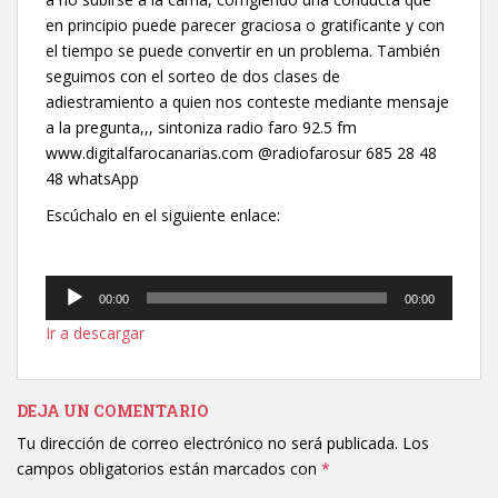
en principio puede parecer graciosa o gratificante y con
el tiempo se puede convertir en un problema. También
seguimos con el sorteo de dos clases de
adiestramiento a quien nos conteste mediante mensaje
a la pregunta,,, sintoniza radio faro 92.5 fm
www.digitalfarocanarias.com @radiofarosur 685 28 48
48 whatsApp
Escúchalo en el siguiente enlace:
Reproductor
00:00
00:00
de
Ir a descargar
audio
DEJA UN COMENTARIO
Tu dirección de correo electrónico no será publicada.
Los
campos obligatorios están marcados con
*