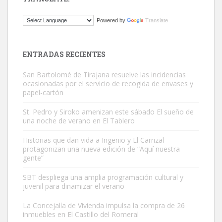
Gato manso encontrado
Powered by
Translate
Este gato macho ha aparecido en la calle hace menos de un mes,
es muy manso y extremadamente cari...
Leales.org » Gran Canaria
|
9.7.2025
ENTRADAS RECIENTES
San Bartolomé de Tirajana resuelve las incidencias
ocasionadas por el servicio de recogida de envases y
papel-cartón
St. Pedro y Siroko amenizan este sábado El sueño de
una noche de verano en El Tablero
Adopción urgente
Busco adopción responsable para mi perra. Pastor alemán,
Historias que dan vida a Ingenio y El Carrizal
protagonizan una nueva edición de “Aquí nuestra
hembra, 4 años. Por motivos personales ...
gente”
Leales.org » Gran Canaria
|
6.7.2025
SBT despliega una amplia programación cultural y
juvenil para dinamizar el verano
La Concejalía de Vivienda impulsa la compra de 26
inmuebles en El Castillo del Romeral