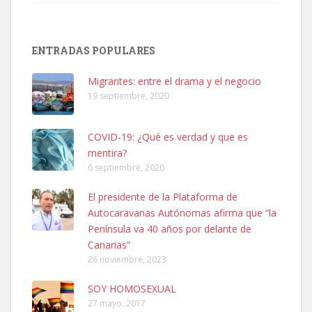
SHIBA PERDIDO AVDA JOSE MESA Y LOPEZ
PERRO MACHO RAZA SHIBA CON MICROCHIP PERDIDO HOY
ENTRADAS POPULARES
06/07/2025 ZONA MESA Y LOPEZ. ES MUY ASUSTADIZO
Leales.org » Gran Canaria
|
6.7.2025
Migrantes: entre el drama y el negocio
19 septiembre, 2020
COVID-19: ¿Qué es verdad y que es
mentira?
6 septiembre, 2020
Ninfa perdida
El presidente de la Plataforma de
El día 5 se los perdió una ninfa papillera, asustada tiene miedo a la
Autocaravanas Autónomas afirma que “la
calle, se perdió por la zon...
Península va 40 años por delante de
Leales.org » Gran Canaria
|
6.7.2025
Canarias”
26 noviembre, 2023
SOY HOMOSEXUAL
27 mayo, 2017