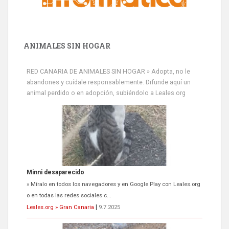
ANIMALES SIN HOGAR
RED CANARIA DE ANIMALES SIN HOGAR » Adopta, no le
abandones y cuídale responsablemente. Difunde aquí un
animal perdido o en adopción, subiéndolo a Leales.org
Siami Perdida
Se llama Siami,es hembra de 4 años,esterilizada con marca de
oreja,cariñosa,mimosa pero miedosa,e...
Leales.org » Gran Canaria
|
9.7.2025