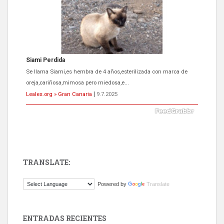
ADOPCIÓN URGENTE GATA TEROR GRAN CANARIA
El ayuntamiento se va a llevar a Los Gatos callejeros de la zona los
próximos días, ella incluida...
Leales.org » Gran Canaria
|
9.7.2025
TRANSLATE:
Gato manso encontrado
Powered by
Translate
Este gato macho ha aparecido en la calle hace menos de un mes,
es muy manso y extremadamente cari...
Leales.org » Gran Canaria
|
9.7.2025
ENTRADAS RECIENTES