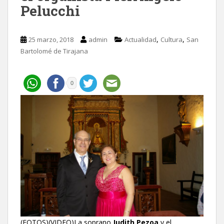
Pelucchi
,
,
25 marzo, 2018
admin
Actualidad
Cultura
San
Bartolomé de Tirajana
0
(FOTOS)(VIDEO)La soprano
Judith Pezoa
y el