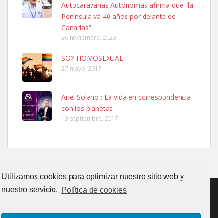
Autocaravanas Autónomas afirma que “la
06/07/2025 ZONA MESA Y LOPEZ. ES MUY ASUSTADIZO
Península va 40 años por delante de
Leales.org » Gran Canaria
|
6.7.2025
Canarias”
26 noviembre, 2023
SOY HOMOSEXUAL
27 mayo, 2017
Ariel Solano : La vida en correspondencia
Ninfa perdida
con los planetas
El día 5 se los perdió una ninfa papillera, asustada tiene miedo a la
13 septiembre, 2017
calle, se perdió por la zon...
Leales.org » Gran Canaria
|
6.7.2025
Utilizamos cookies para optimizar nuestro sitio web y
nuestro servicio.
Política de cookies
Adopcion