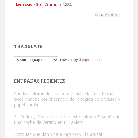
Leales.org » Gran Canaria
|
9.7.2025
TRANSLATE:
ADOPCIÓN URGENTE GATA TEROR GRAN CANARIA
Powered by
Translate
El ayuntamiento se va a llevar a Los Gatos callejeros de la zona los
próximos días, ella incluida...
Leales.org » Gran Canaria
|
9.7.2025
ENTRADAS RECIENTES
San Bartolomé de Tirajana resuelve las incidencias
ocasionadas por el servicio de recogida de envases y
papel-cartón
St. Pedro y Siroko amenizan este sábado El sueño de
una noche de verano en El Tablero
Gato manso encontrado
Este gato macho ha aparecido en la calle hace menos de un mes,
Historias que dan vida a Ingenio y El Carrizal