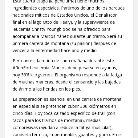
Esta cuarta etapa (la penúltima) tiene muchos
ingredientes especiales. Partimos de uno de los parques
nacionales míticos de Estados Unidos, el Denali (con
final en el lago Otto de Healy), y la superviviente de
leucemia Christy Youngblood se ha ofrecido para
acompañar a Marcos Yánez durante un tramo. Será su
primera carrera de montaña (su pasión) después de
vencer a la enfermedad hace año y medio.
Pero antes, la rutina de cada mañana durante este
#RunForLeucemia. Marcos debe pesarse en ayunas,
hoy 59’6 kilogramos. El organismo responde a la fatiga
de muchas maneras, desde el cansancio y las bajadas
de ánimo a las heridas en los pies.
La preparación es esencial en una carrera de montaña,
en especial si se pretenden cubrir 300 kilómetros en
cinco días. Hoy toca calzado específico de trail (con
tacos para los tramos de montaña), medias
compresivas (ayudan a reducir la fatiga muscular),
camiseta térmica, impermeable, guantes y gorro. En el