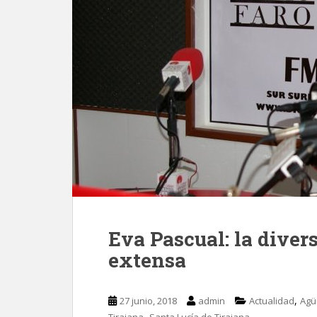
Eva Pascual: la dive
extensa
,
27 junio, 2018
admin
Actualidad
Agü
,