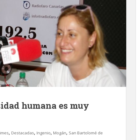
rsidad humana es muy
,
,
,
,
imes
Destacadas
Ingenio
Mogán
San Bartolomé de