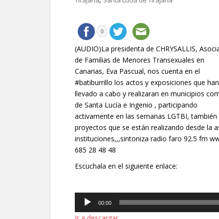
Tirajana
Santa Lucía de Tirajana
0
(AUDIO)La presidenta de CHRYSALLIS, Asoci
de Familias de Menores Transexuales en
Canarias, Eva Pascual, nos cuenta en el
#batiburrillo los actos y exposiciones que han
llevado a cabo y realizaran en municipios co
de Santa Lucía e Ingenio , participando
activamente en las semanas LGTBI, también 
proyectos que se están realizando desde la as
instituciones,,,sintoniza radio faro 92.5 fm
685 28 48 48
Escuchala en el siguiente enlace:
Reproductor
00:00
de
Ir a descargar