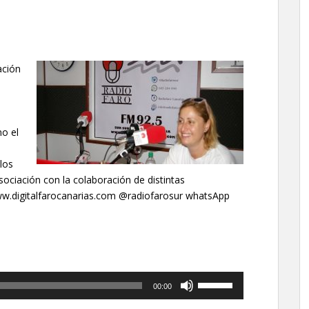
ación
mo el
los
ociación con la colaboración de distintas
 www.digitalfarocanarias.com @radiofarosur whatsApp
Utiliza
00:00
las