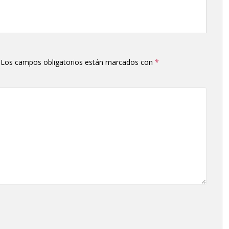
teclas
de
flecha
arriba/abajo
para
aumentar
Los campos obligatorios están marcados con
*
o
disminuir
el
volumen.