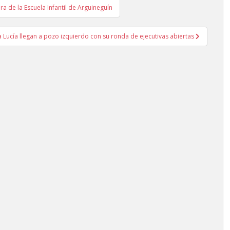
ra de la Escuela Infantil de Arguineguín
nta Lucía llegan a pozo izquierdo con su ronda de ejecutivas abiertas