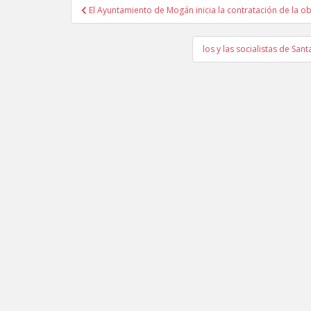
El Ayuntamiento de Mogán inicia la contratación de la ob
Navegación de entradas
los y las socialistas de Sa