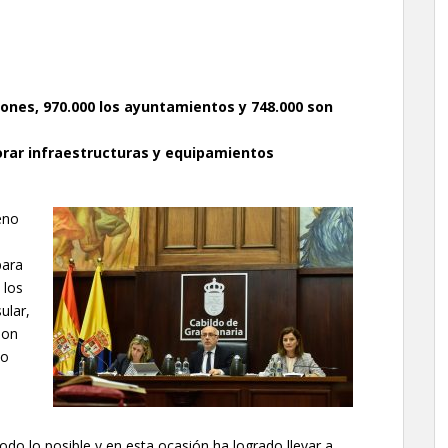
llones, 970.000 los ayuntamientos y 748.000 son
rar infraestructuras y equipamientos
eno
s
para
 los
ular,
son
do
todo lo posible y en esta ocasión ha logrado llevar a