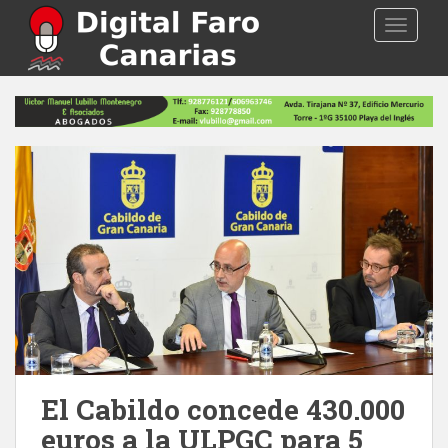
S
TOGGLE
k
i
p
t
o
m
a
i
n
c
o
n
t
e
n
t
El Cabildo concede 430.000
euros a la ULPGC para 5