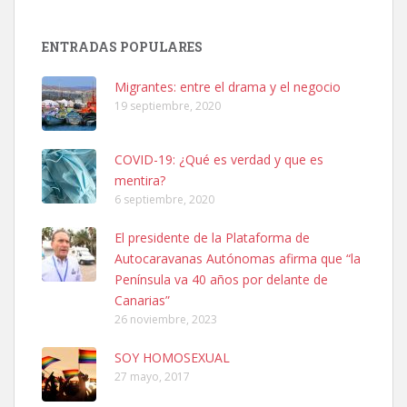
SHIBA PERDIDO AVDA JOSE MESA Y LOPEZ
PERRO MACHO RAZA SHIBA CON MICROCHIP PERDIDO HOY
ENTRADAS POPULARES
06/07/2025 ZONA MESA Y LOPEZ. ES MUY ASUSTADIZO
Leales.org » Gran Canaria
|
6.7.2025
Migrantes: entre el drama y el negocio
19 septiembre, 2020
COVID-19: ¿Qué es verdad y que es
mentira?
6 septiembre, 2020
Ninfa perdida
El presidente de la Plataforma de
El día 5 se los perdió una ninfa papillera, asustada tiene miedo a la
Autocaravanas Autónomas afirma que “la
calle, se perdió por la zon...
Península va 40 años por delante de
Leales.org » Gran Canaria
|
6.7.2025
Canarias”
26 noviembre, 2023
SOY HOMOSEXUAL
27 mayo, 2017