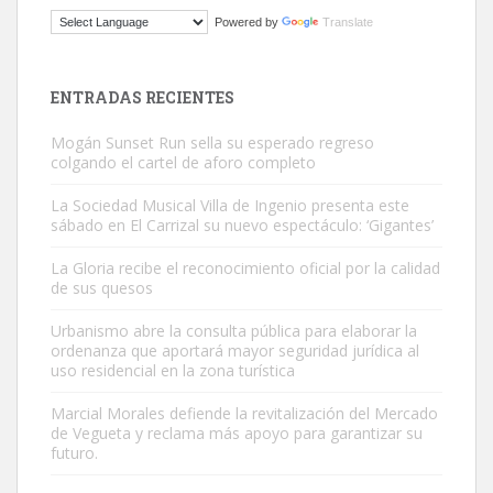
Gato manso encontrado
Powered by
Translate
Este gato macho ha aparecido en la calle hace menos de un mes,
es muy manso y extremadamente cari...
Leales.org » Gran Canaria
|
9.7.2025
ENTRADAS RECIENTES
Mogán Sunset Run sella su esperado regreso
colgando el cartel de aforo completo
La Sociedad Musical Villa de Ingenio presenta este
sábado en El Carrizal su nuevo espectáculo: ‘Gigantes’
Adopción urgente
La Gloria recibe el reconocimiento oficial por la calidad
Busco adopción responsable para mi perra. Pastor alemán,
de sus quesos
hembra, 4 años. Por motivos personales ...
Urbanismo abre la consulta pública para elaborar la
Leales.org » Gran Canaria
|
6.7.2025
ordenanza que aportará mayor seguridad jurídica al
uso residencial en la zona turística
Marcial Morales defiende la revitalización del Mercado
de Vegueta y reclama más apoyo para garantizar su
futuro.