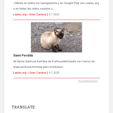
Se llama Siami,es hembra de 4 años,esterilizada con marca de
oreja,cariñosa,mimosa pero miedosa,e...
Leales.org » Gran Canaria
|
9.7.2025
ADOPCIÓN URGENTE GATA TEROR GRAN CANARIA
El ayuntamiento se va a llevar a Los Gatos callejeros de la zona los
próximos días, ella incluida...
Leales.org » Gran Canaria
|
9.7.2025
TRANSLATE: