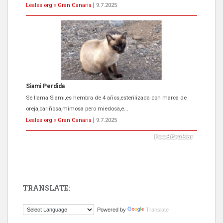
Leales.org » Gran Canaria
|
9.7.2025
Siami Perdida
Se llama Siami,es hembra de 4 años,esterilizada con marca de
oreja,cariñosa,mimosa pero miedosa,e...
Leales.org » Gran Canaria
|
9.7.2025
TRANSLATE:
ADOPCIÓN URGENTE GATA TEROR GRAN CANARIA
Powered by
Translate
El ayuntamiento se va a llevar a Los Gatos callejeros de la zona los