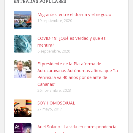
ENTRADAS POPULARES
hembra, 4 años. Por motivos personales ...
Leales.org » Gran Canaria
|
6.7.2025
Migrantes: entre el drama y el negocio
19 septiembre, 2020
COVID-19: ¿Qué es verdad y que es
mentira?
6 septiembre, 2020
SHIBA PERDIDO AVDA JOSE MESA Y LOPEZ
El presidente de la Plataforma de
PERRO MACHO RAZA SHIBA CON MICROCHIP PERDIDO HOY
Autocaravanas Autónomas afirma que “la
06/07/2025 ZONA MESA Y LOPEZ. ES MUY ASUSTADIZO
Península va 40 años por delante de
Leales.org » Gran Canaria
|
6.7.2025
Canarias”
26 noviembre, 2023
SOY HOMOSEXUAL
27 mayo, 2017
Ariel Solano : La vida en correspondencia
Ninfa perdida