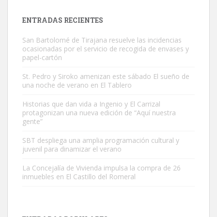
próximos días, ella incluida...
Leales.org » Gran Canaria
|
9.7.2025
ENTRADAS RECIENTES
San Bartolomé de Tirajana resuelve las incidencias
ocasionadas por el servicio de recogida de envases y
papel-cartón
St. Pedro y Siroko amenizan este sábado El sueño de
una noche de verano en El Tablero
Gato manso encontrado
Este gato macho ha aparecido en la calle hace menos de un mes,
Historias que dan vida a Ingenio y El Carrizal
protagonizan una nueva edición de “Aquí nuestra
es muy manso y extremadamente cari...
gente”
Leales.org » Gran Canaria
|
9.7.2025
SBT despliega una amplia programación cultural y
juvenil para dinamizar el verano
La Concejalía de Vivienda impulsa la compra de 26
inmuebles en El Castillo del Romeral
Adopción urgente
Busco adopción responsable para mi perra. Pastor alemán,