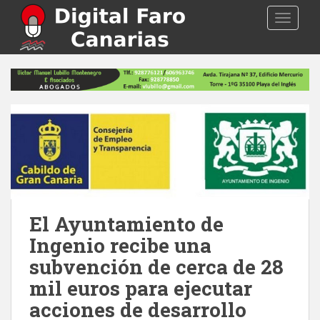
S
TOGGLE
k
i
p
t
o
m
a
i
n
c
o
n
El Ayuntamiento de
t
e
Ingenio recibe una
n
subvención de cerca de 28
t
mil euros para ejecutar
acciones de desarrollo