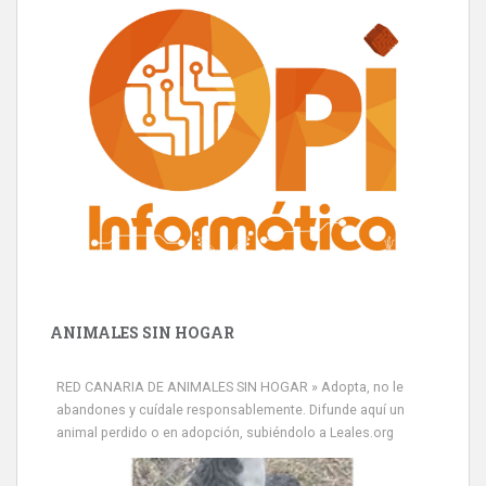
ANIMALES SIN HOGAR
RED CANARIA DE ANIMALES SIN HOGAR » Adopta, no le
abandones y cuídale responsablemente. Difunde aquí un
animal perdido o en adopción, subiéndolo a Leales.org
Minni desaparecido
» Míralo en todos los navegadores y en Google Play con Leales.org
o en todas las redes sociales c...