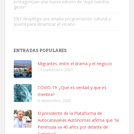
protagonizan una nueva edición de “Aquí nuestra
Busco adopción responsable para mi perra. Pastor alemán,
gente”
hembra, 4 años. Por motivos personales ...
Leales.org » Gran Canaria
|
6.7.2025
SBT despliega una amplia programación cultural y
juvenil para dinamizar el verano
ENTRADAS POPULARES
Migrantes: entre el drama y el negocio
SHIBA PERDIDO AVDA JOSE MESA Y LOPEZ
19 septiembre, 2020
PERRO MACHO RAZA SHIBA CON MICROCHIP PERDIDO HOY
06/07/2025 ZONA MESA Y LOPEZ. ES MUY ASUSTADIZO
Leales.org » Gran Canaria
|
6.7.2025
COVID-19: ¿Qué es verdad y que es
mentira?
6 septiembre, 2020
El presidente de la Plataforma de
Autocaravanas Autónomas afirma que “la
Península va 40 años por delante de
Ninfa perdida
Canarias”