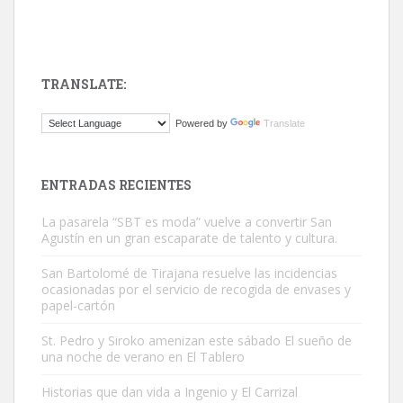
próximos días, ella incluida...
Leales.org » Gran Canaria
|
9.7.2025
TRANSLATE:
Powered by
Translate
Gato manso encontrado
ENTRADAS RECIENTES
Este gato macho ha aparecido en la calle hace menos de un mes,
es muy manso y extremadamente cari...
La pasarela “SBT es moda” vuelve a convertir San
Agustín en un gran escaparate de talento y cultura.
Leales.org » Gran Canaria
|
9.7.2025
San Bartolomé de Tirajana resuelve las incidencias
ocasionadas por el servicio de recogida de envases y
papel-cartón
St. Pedro y Siroko amenizan este sábado El sueño de
una noche de verano en El Tablero
Adopción urgente
Historias que dan vida a Ingenio y El Carrizal