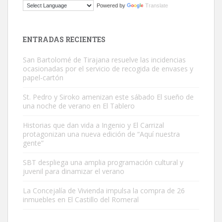
Powered by
Translate
El ayuntamiento se va a llevar a Los Gatos callejeros de la zona los
próximos días, ella incluida...
Leales.org » Gran Canaria
|
9.7.2025
ENTRADAS RECIENTES
San Bartolomé de Tirajana resuelve las incidencias
ocasionadas por el servicio de recogida de envases y
papel-cartón
St. Pedro y Siroko amenizan este sábado El sueño de
una noche de verano en El Tablero
Gato manso encontrado
Este gato macho ha aparecido en la calle hace menos de un mes,
Historias que dan vida a Ingenio y El Carrizal
protagonizan una nueva edición de “Aquí nuestra
es muy manso y extremadamente cari...
gente”
Leales.org » Gran Canaria
|
9.7.2025
SBT despliega una amplia programación cultural y
juvenil para dinamizar el verano
La Concejalía de Vivienda impulsa la compra de 26
inmuebles en El Castillo del Romeral