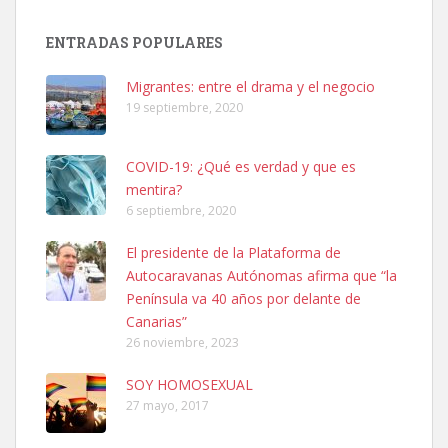
Adopción urgente
Busco adopción responsable para mi perra. Pastor alemán,
ENTRADAS POPULARES
hembra, 4 años. Por motivos personales ...
Leales.org » Gran Canaria
|
6.7.2025
Migrantes: entre el drama y el negocio
19 septiembre, 2020
COVID-19: ¿Qué es verdad y que es
mentira?
6 septiembre, 2020
SHIBA PERDIDO AVDA JOSE MESA Y LOPEZ
El presidente de la Plataforma de
PERRO MACHO RAZA SHIBA CON MICROCHIP PERDIDO HOY
Autocaravanas Autónomas afirma que “la
06/07/2025 ZONA MESA Y LOPEZ. ES MUY ASUSTADIZO
Península va 40 años por delante de
Leales.org » Gran Canaria
|
6.7.2025
Canarias”
26 noviembre, 2023
SOY HOMOSEXUAL
27 mayo, 2017