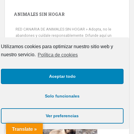
ANIMALES SIN HOGAR
RED CANARIA DE ANIMALES SIN HOGAR » Adopta, no le
abandones y cuídale responsablemente. Difunde aquí un
animal perdido o en adopción, subiéndolo a Leales.org
Utilizamos cookies para optimizar nuestro sitio web y
nuestro servicio.
Política de cookies
Aceptar todo
Siami Perdida
Se llama Siami,es hembra de 4 años,esterilizada con marca de
Solo funcionales
oreja,cariñosa,mimosa pero miedosa,e...
Leales.org » Gran Canaria
|
9.7.2025
Ver preferencias
Translate »