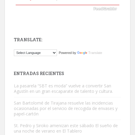
TRANSLATE:
ADOPCIÓN URGENTE GATA TEROR GRAN CANARIA
Powered by
Translate
El ayuntamiento se va a llevar a Los Gatos callejeros de la zona los
próximos días, ella incluida...
Leales.org » Gran Canaria
|
9.7.2025
ENTRADAS RECIENTES
La pasarela “SBT es moda” vuelve a convertir San
Agustín en un gran escaparate de talento y cultura.
San Bartolomé de Tirajana resuelve las incidencias
ocasionadas por el servicio de recogida de envases y
papel-cartón
Gato manso encontrado
Este gato macho ha aparecido en la calle hace menos de un mes,
St. Pedro y Siroko amenizan este sábado El sueño de
una noche de verano en El Tablero
es muy manso y extremadamente cari...