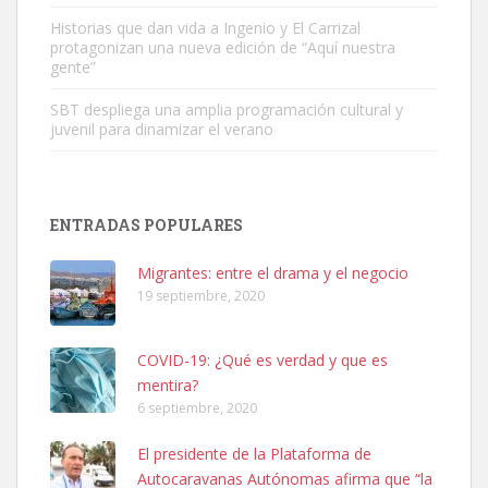
Leales.org » Gran Canaria
|
9.7.2025
Historias que dan vida a Ingenio y El Carrizal
protagonizan una nueva edición de “Aquí nuestra
gente”
SBT despliega una amplia programación cultural y
juvenil para dinamizar el verano
Adopción urgente
Busco adopción responsable para mi perra. Pastor alemán,
ENTRADAS POPULARES
hembra, 4 años. Por motivos personales ...
Leales.org » Gran Canaria
|
6.7.2025
Migrantes: entre el drama y el negocio
19 septiembre, 2020
COVID-19: ¿Qué es verdad y que es
mentira?
6 septiembre, 2020
SHIBA PERDIDO AVDA JOSE MESA Y LOPEZ
El presidente de la Plataforma de
PERRO MACHO RAZA SHIBA CON MICROCHIP PERDIDO HOY
Autocaravanas Autónomas afirma que “la