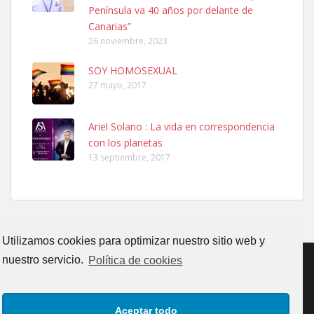
06/07/2025 ZONA MESA Y LOPEZ. ES MUY ASUSTADIZO
Península va 40 años por delante de
Leales.org » Gran Canaria
|
6.7.2025
Canarias”
26 noviembre, 2023
SOY HOMOSEXUAL
27 mayo, 2017
Ariel Solano : La vida en correspondencia
Ninfa perdida
con los planetas
El día 5 se los perdió una ninfa papillera, asustada tiene miedo a la
13 septiembre, 2017
calle, se perdió por la zon...
Leales.org » Gran Canaria
|
6.7.2025
Utilizamos cookies para optimizar nuestro sitio web y
nuestro servicio.
Política de cookies
Adopcion
CONTACTO
AVISO LEGAL
POLÍTICA DE PRIVACIDAD
Busco casa de acogida para mi perrita ya que por temas de trabajo
Aceptar todo