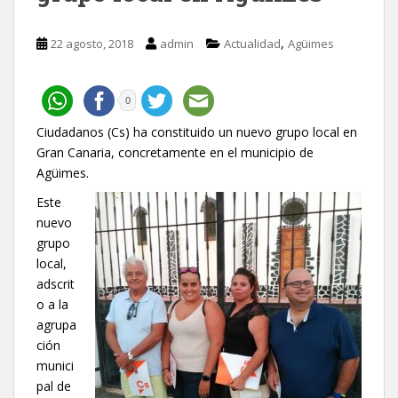
,
22 agosto, 2018
admin
Actualidad
Agüimes
0
Ciudadanos (Cs) ha constituido un nuevo grupo local en
Gran Canaria, concretamente en el municipio de
Agüimes.
Este
nuevo
grupo
local,
adscrit
o a la
agrupa
ción
munici
pal de