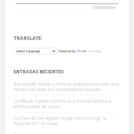
TRANSLATE:
ADOPCIÓN URGENTE GATA TEROR GRAN CANARIA
Powered by
Translate
El ayuntamiento se va a llevar a Los Gatos callejeros de la zona los
próximos días, ella incluida...
Leales.org » Gran Canaria
|
9.7.2025
ENTRADAS RECIENTES
Barranquillo Andrés y Soria se preparan para vivir unas
fiestas marcadas por la participación popular
La Villa de Ingenio muestra su potencial turístico a
profesionales del sector
Gato manso encontrado
La Playa de San Agustín acoge este domingo la
Este gato macho ha aparecido en la calle hace menos de un mes,
Pasarela SBT es moda
es muy manso y extremadamente cari...