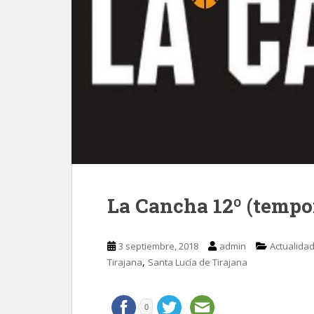
La Cancha 12º (tempo
3 septiembre, 2018
admin
Actualida
,
Tirajana
Santa Lucía de Tirajana
0