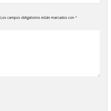
arriba/abajo
para
aumentar
Los campos obligatorios están marcados con
*
o
disminuir
el
volumen.