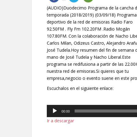
(AUDIO)Duodecimo Programa de la cancha d
temporada (2018/2019) (03/09/18) Programa
deportivo de la red de emisoras Radio Faro
92.50FM . Fly Fm 102.20FM .Radio Mogán
107.80FM. Con la colaboración de Nacho Libe
Carlos Milan, Odizeus Castro, Alejandro Arañ
José Tudela.Hoy resumen del fin de semana d
mano de José Tudela y Nacho Liberal.Este
programa se redifusiona a partir de las 22.00
nuestra red de emisoras.Si quieres que tu
empresa,negocio o evento suene en este p
Escuchalos en el siguiente enlace:
Reproductor
00:00
de
Ir a descargar
audio