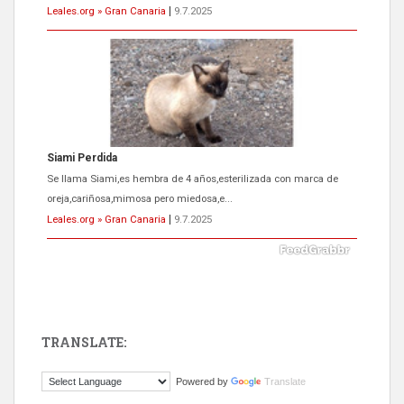
Leales.org » Gran Canaria
|
9.7.2025
ADOPCIÓN URGENTE GATA TEROR GRAN CANARIA
El ayuntamiento se va a llevar a Los Gatos callejeros de la zona los
próximos días, ella incluida...
Leales.org » Gran Canaria
|
9.7.2025
TRANSLATE:
Gato manso encontrado
Powered by
Translate
Este gato macho ha aparecido en la calle hace menos de un mes,