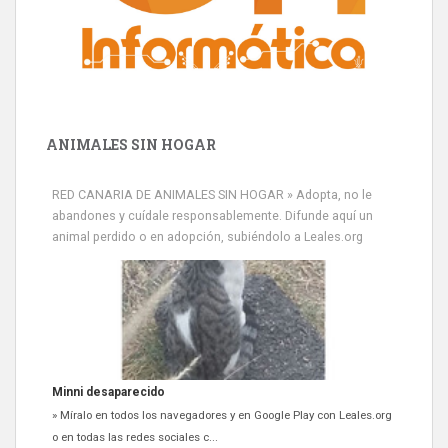
ANIMALES SIN HOGAR
Minni desaparecido
» Míralo en todos los navegadores y en Google Play con Leales.org
RED CANARIA DE ANIMALES SIN HOGAR » Adopta, no le
o en todas las redes sociales c...
abandones y cuídale responsablemente. Difunde aquí un
Leales.org » Gran Canaria
|
9.7.2025
animal perdido o en adopción, subiéndolo a Leales.org
Siami Perdida
Se llama Siami,es hembra de 4 años,esterilizada con marca de
oreja,cariñosa,mimosa pero miedosa,e...