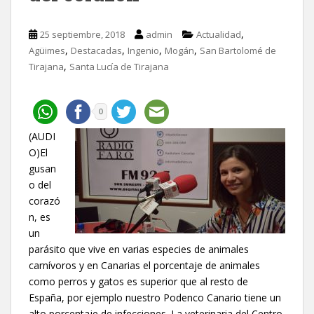
,
25 septiembre, 2018
admin
Actualidad
,
,
,
,
Agüimes
Destacadas
Ingenio
Mogán
San Bartolomé de
,
Tirajana
Santa Lucía de Tirajana
0
(AUDI
O)El
gusan
o del
corazó
n, es
un
parásito que vive en varias especies de animales
carnívoros y en Canarias el porcentaje de animales
como perros y gatos es superior que al resto de
España, por ejemplo nuestro Podenco Canario tiene un
alto porcentaje de infecciones. La veterinaria del Centro