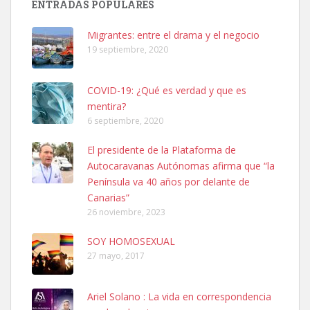
ENTRADAS POPULARES
06/07/2025 ZONA MESA Y LOPEZ. ES MUY ASUSTADIZO
Leales.org » Gran Canaria
|
6.7.2025
Migrantes: entre el drama y el negocio
19 septiembre, 2020
COVID-19: ¿Qué es verdad y que es
mentira?
6 septiembre, 2020
Ninfa perdida
El presidente de la Plataforma de
El día 5 se los perdió una ninfa papillera, asustada tiene miedo a la
Autocaravanas Autónomas afirma que “la
calle, se perdió por la zon...
Península va 40 años por delante de
Leales.org » Gran Canaria
|
6.7.2025
Canarias”
26 noviembre, 2023
SOY HOMOSEXUAL
27 mayo, 2017
Ariel Solano : La vida en correspondencia
Adopcion