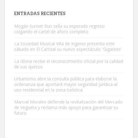
es muy manso y extremadamente cari...
Leales.org » Gran Canaria
|
9.7.2025
ENTRADAS RECIENTES
Mogán Sunset Run sella su esperado regreso
colgando el cartel de aforo completo
La Sociedad Musical Villa de Ingenio presenta este
sábado en El Carrizal su nuevo espectáculo: ‘Gigantes’
Adopción urgente
La Gloria recibe el reconocimiento oficial por la calidad
Busco adopción responsable para mi perra. Pastor alemán,
de sus quesos
hembra, 4 años. Por motivos personales ...
Urbanismo abre la consulta pública para elaborar la
Leales.org » Gran Canaria
|
6.7.2025
ordenanza que aportará mayor seguridad jurídica al
uso residencial en la zona turística
Marcial Morales defiende la revitalización del Mercado
de Vegueta y reclama más apoyo para garantizar su
futuro.
SHIBA PERDIDO AVDA JOSE MESA Y LOPEZ
PERRO MACHO RAZA SHIBA CON MICROCHIP PERDIDO HOY