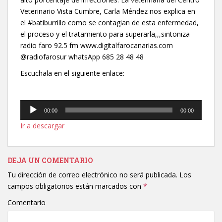
Veterinario Vista Cumbre, Carla Méndez nos explica en
el #batiburrillo como se contagian de esta enfermedad,
el proceso y el tratamiento para superarla,,,sintoniza
radio faro 92.5 fm www.digitalfarocanarias.com
@radiofarosur whatsApp 685 28 48 48
Escuchala en el siguiente enlace:
Reproductor
00:00
00:00
de
Ir a descargar
audio
DEJA UN COMENTARIO
Tu dirección de correo electrónico no será publicada.
Los
campos obligatorios están marcados con
*
Comentario