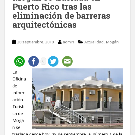
Puerto Rico tras las
eliminación de barreras
arquitectónicas
,
28 septiembre, 2018
admin
Actualidad
Mogán
0
La
Oficina
de
Inform
ación
Turísti
ca de
Mogá
n se
traslada desde hoy, 28 de septiembre, al número 1 de la