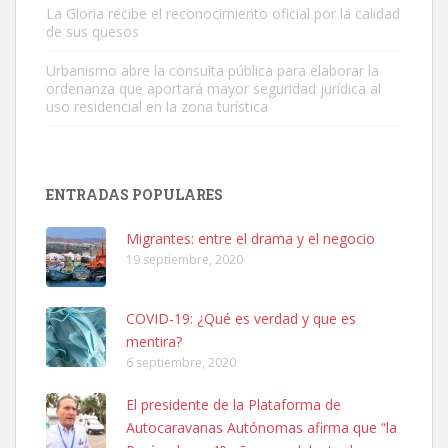
La Gloria recibe el reconocimiento oficial por la calidad
de sus quesos
Urbanismo abre la consulta pública para elaborar la
ordenanza que aportará mayor seguridad jurídica al
uso residencial en la zona turística
Adopción urgente
Busco adopción responsable para mi perra. Pastor alemán,
ENTRADAS POPULARES
hembra, 4 años. Por motivos personales ...
Leales.org » Gran Canaria
|
6.7.2025
Migrantes: entre el drama y el negocio
19 septiembre, 2020
COVID-19: ¿Qué es verdad y que es
mentira?
6 septiembre, 2020
SHIBA PERDIDO AVDA JOSE MESA Y LOPEZ
El presidente de la Plataforma de
PERRO MACHO RAZA SHIBA CON MICROCHIP PERDIDO HOY
Autocaravanas Autónomas afirma que “la
06/07/2025 ZONA MESA Y LOPEZ. ES MUY ASUSTADIZO