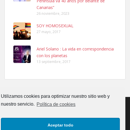
Península va 40 años por delante de
Leales.org » Gran Canaria
|
6.7.2025
Canarias”
26 noviembre, 2023
SOY HOMOSEXUAL
27 mayo, 2017
Ariel Solano : La vida en correspondencia
Ninfa perdida
con los planetas
El día 5 se los perdió una ninfa papillera, asustada tiene miedo a la
13 septiembre, 2017
calle, se perdió por la zon...
Leales.org » Gran Canaria
|
6.7.2025
Utilizamos cookies para optimizar nuestro sitio web y
nuestro servicio.
Política de cookies
Adopcion
CONTACTO
AVISO LEGAL
POLÍTICA DE PRIVACIDAD
Busco casa de acogida para mi perrita ya que por temas de trabajo
Aceptar todo