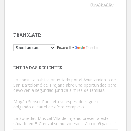
TRANSLATE:
ADOPCIÓN URGENTE GATA TEROR GRAN CANARIA
Powered by
Translate
El ayuntamiento se va a llevar a Los Gatos callejeros de la zona los
próximos días, ella incluida...
Leales.org » Gran Canaria
|
9.7.2025
ENTRADAS RECIENTES
La consulta pública anunciada por el Ayuntamiento de
San Bartolomé de Tirajana abre una oportunidad para
devolver la seguridad jurídica a miles de familias.
Mogán Sunset Run sella su esperado regreso
colgando el cartel de aforo completo
Gato manso encontrado
Este gato macho ha aparecido en la calle hace menos de un mes,
La Sociedad Musical Villa de Ingenio presenta este
sábado en El Carrizal su nuevo espectáculo: ‘Gigantes’
es muy manso y extremadamente cari...
Leales.org » Gran Canaria
|
9.7.2025