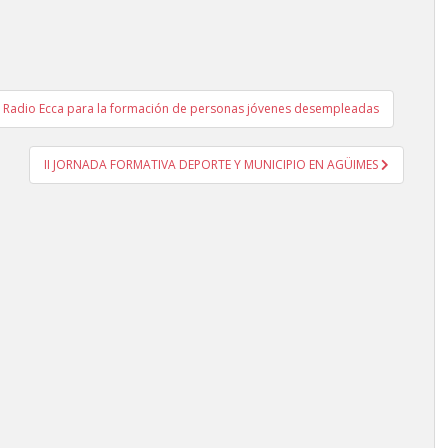
en Radio Ecca para la formación de personas jóvenes desempleadas
II JORNADA FORMATIVA DEPORTE Y MUNICIPIO EN AGÜIMES