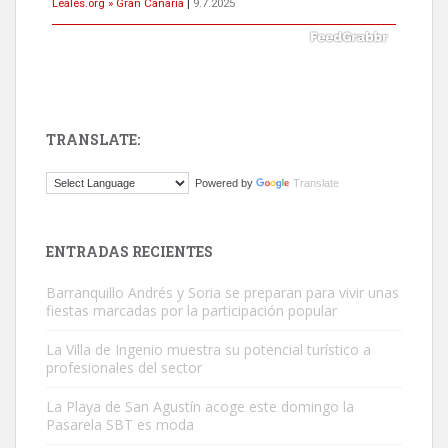
Leales.org » Gran Canaria
|
9.7.2025
TRANSLATE:
Gato manso encontrado
Powered by
Translate
Este gato macho ha aparecido en la calle hace menos de un mes,
es muy manso y extremadamente cari...
Leales.org » Gran Canaria
|
9.7.2025
ENTRADAS RECIENTES
Barranquillo Andrés y Soria se preparan para vivir unas
fiestas marcadas por la participación popular
La Villa de Ingenio muestra su potencial turístico a
profesionales del sector
Adopción urgente
La Playa de San Agustín acoge este domingo la
Busco adopción responsable para mi perra. Pastor alemán,
Pasarela SBT es moda
hembra, 4 años. Por motivos personales ...