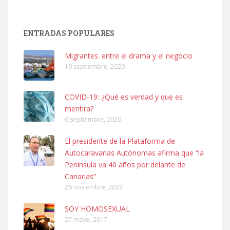
SHIBA PERDIDO AVDA JOSE MESA Y LOPEZ
PERRO MACHO RAZA SHIBA CON MICROCHIP PERDIDO HOY
ENTRADAS POPULARES
06/07/2025 ZONA MESA Y LOPEZ. ES MUY ASUSTADIZO
Leales.org » Gran Canaria
|
6.7.2025
Migrantes: entre el drama y el negocio
19 septiembre, 2020
COVID-19: ¿Qué es verdad y que es
mentira?
6 septiembre, 2020
Ninfa perdida
El presidente de la Plataforma de
El día 5 se los perdió una ninfa papillera, asustada tiene miedo a la
Autocaravanas Autónomas afirma que “la
calle, se perdió por la zon...
Península va 40 años por delante de
Leales.org » Gran Canaria
|
6.7.2025
Canarias”
26 noviembre, 2023
SOY HOMOSEXUAL
27 mayo, 2017