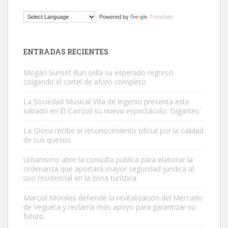
Gato manso encontrado
Powered by
Translate
Este gato macho ha aparecido en la calle hace menos de un mes,
es muy manso y extremadamente cari...
Leales.org » Gran Canaria
|
9.7.2025
ENTRADAS RECIENTES
Mogán Sunset Run sella su esperado regreso
colgando el cartel de aforo completo
La Sociedad Musical Villa de Ingenio presenta este
sábado en El Carrizal su nuevo espectáculo: ‘Gigantes’
Adopción urgente
La Gloria recibe el reconocimiento oficial por la calidad
Busco adopción responsable para mi perra. Pastor alemán,
de sus quesos
hembra, 4 años. Por motivos personales ...
Urbanismo abre la consulta pública para elaborar la
Leales.org » Gran Canaria
|
6.7.2025
ordenanza que aportará mayor seguridad jurídica al
uso residencial en la zona turística
Marcial Morales defiende la revitalización del Mercado
de Vegueta y reclama más apoyo para garantizar su
futuro.