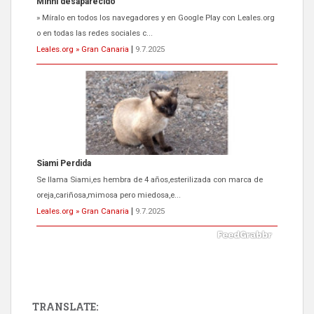
Siami Perdida
Se llama Siami,es hembra de 4 años,esterilizada con marca de
oreja,cariñosa,mimosa pero miedosa,e...
Leales.org » Gran Canaria
|
9.7.2025
ADOPCIÓN URGENTE GATA TEROR GRAN CANARIA
El ayuntamiento se va a llevar a Los Gatos callejeros de la zona los
próximos días, ella incluida...
Leales.org » Gran Canaria
|
9.7.2025
TRANSLATE: