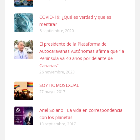
COVID-19: ¿Qué es verdad y que es
mentira?
6 septiembre, 2020
SHIBA PERDIDO AVDA JOSE MESA Y LOPEZ
El presidente de la Plataforma de
PERRO MACHO RAZA SHIBA CON MICROCHIP PERDIDO HOY
Autocaravanas Autónomas afirma que “la
06/07/2025 ZONA MESA Y LOPEZ. ES MUY ASUSTADIZO
Península va 40 años por delante de
Leales.org » Gran Canaria
|
6.7.2025
Canarias”
26 noviembre, 2023
SOY HOMOSEXUAL
27 mayo, 2017
Ariel Solano : La vida en correspondencia
Ninfa perdida
con los planetas
El día 5 se los perdió una ninfa papillera, asustada tiene miedo a la
13 septiembre, 2017
calle, se perdió por la zon...
Leales.org » Gran Canaria
|
6.7.2025