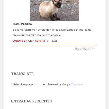
Siami Perdida
Se llama Siami,es hembra de 4 años,esterilizada con marca de
oreja,cariñosa,mimosa pero miedosa,e...
Leales.org » Gran Canaria
|
9.7.2025
TRANSLATE:
ADOPCIÓN URGENTE GATA TEROR GRAN CANARIA
Powered by
Translate
El ayuntamiento se va a llevar a Los Gatos callejeros de la zona los
próximos días, ella incluida...
Leales.org » Gran Canaria
|
9.7.2025
ENTRADAS RECIENTES