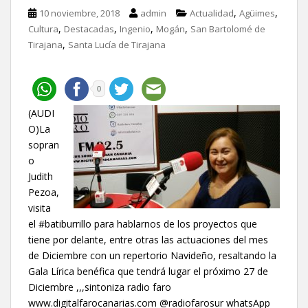
,
,
10 noviembre, 2018
admin
Actualidad
Agüimes
,
,
,
,
Cultura
Destacadas
Ingenio
Mogán
San Bartolomé de
,
Tirajana
Santa Lucía de Tirajana
0
(AUDI
O)La
sopran
o
Judith
Pezoa,
visita
el #batiburrillo para hablarnos de los proyectos que
tiene por delante, entre otras las actuaciones del mes
de Diciembre con un repertorio Navideño, resaltando la
Gala Lírica benéfica que tendrá lugar el próximo 27 de
Diciembre ,,,sintoniza radio faro
www.digitalfarocanarias.com @radiofarosur whatsApp