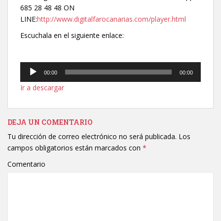
685 28 48 48 ON
LINE:
http://www.digitalfarocanarias.com/player.html
Escuchala en el siguiente enlace:
Reproductor
00:00
00:00
de
Ir a descargar
audio
DEJA UN COMENTARIO
Tu dirección de correo electrónico no será publicada.
Los
campos obligatorios están marcados con
*
Comentario