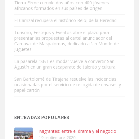
Tierra Firme cumple dos años con 400 jóvenes
africanos formados en sus países de origen
El Carrizal recupera el histórico Reloj de la Heredad
Turismo, Festejos y Eventos abre el plazo para
Gato manso encontrado
presentar las propuestas al cartel anunciador del
Este gato macho ha aparecido en la calle hace menos de un mes,
Carnaval de Maspalomas, dedicado a ‘Un Mundo de
Juguetes’
es muy manso y extremadamente cari...
Leales.org » Gran Canaria
|
9.7.2025
La pasarela “SBT es moda” vuelve a convertir San
Agustín en un gran escaparate de talento y cultura.
San Bartolomé de Tirajana resuelve las incidencias
ocasionadas por el servicio de recogida de envases y
papel-cartón
Adopción urgente
Busco adopción responsable para mi perra. Pastor alemán,
ENTRADAS POPULARES
hembra, 4 años. Por motivos personales ...
Leales.org » Gran Canaria
|
6.7.2025
Migrantes: entre el drama y el negocio
19 septiembre, 2020