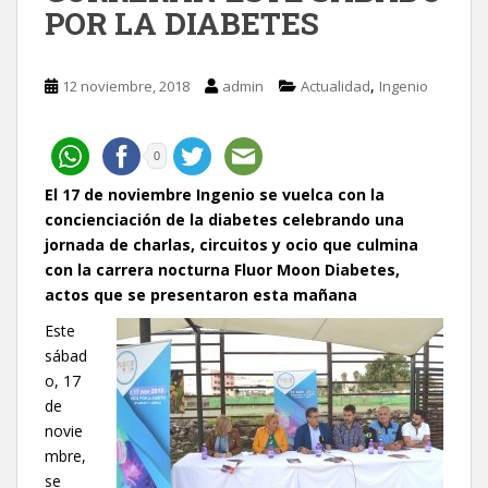
POR LA DIABETES
,
12 noviembre, 2018
admin
Actualidad
Ingenio
0
El 17 de noviembre Ingenio se vuelca con la
concienciación de la diabetes celebrando una
jornada de charlas, circuitos y ocio que culmina
con la carrera nocturna Fluor Moon Diabetes,
actos que se presentaron esta mañana
Este
sábad
o, 17
de
novie
mbre,
se