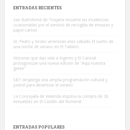
Leales.org » Gran Canaria
|
9.7.2025
ENTRADAS RECIENTES
San Bartolomé de Tirajana resuelve las incidencias
ocasionadas por el servicio de recogida de envases y
papel-cartón
St. Pedro y Siroko amenizan este sábado El sueño de
una noche de verano en El Tablero
Adopción urgente
Busco adopción responsable para mi perra. Pastor alemán,
Historias que dan vida a Ingenio y El Carrizal
protagonizan una nueva edición de “Aquí nuestra
hembra, 4 años. Por motivos personales ...
gente”
Leales.org » Gran Canaria
|
6.7.2025
SBT despliega una amplia programación cultural y
juvenil para dinamizar el verano
La Concejalía de Vivienda impulsa la compra de 26
inmuebles en El Castillo del Romeral
SHIBA PERDIDO AVDA JOSE MESA Y LOPEZ
PERRO MACHO RAZA SHIBA CON MICROCHIP PERDIDO HOY
ENTRADAS POPULARES