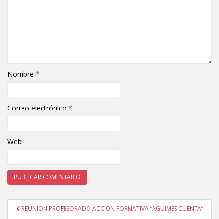
Nombre
*
Correo electrónico
*
Web
REUNION PROFESORADO ACCION FORMATIVA “AGÜIMES CUENTA”
Navegación de entradas
–