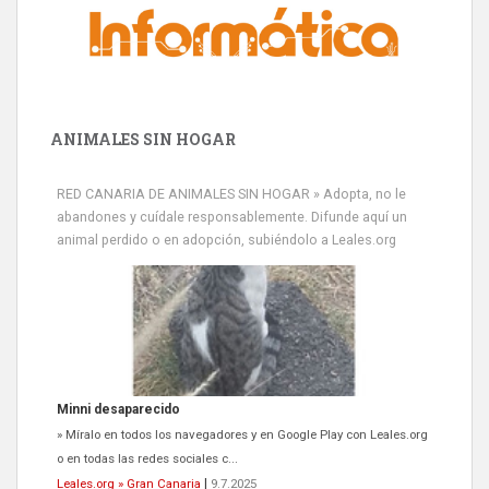
ANIMALES SIN HOGAR
RED CANARIA DE ANIMALES SIN HOGAR » Adopta, no le
abandones y cuídale responsablemente. Difunde aquí un
animal perdido o en adopción, subiéndolo a Leales.org
Siami Perdida
Se llama Siami,es hembra de 4 años,esterilizada con marca de
oreja,cariñosa,mimosa pero miedosa,e...
Leales.org » Gran Canaria
|
9.7.2025