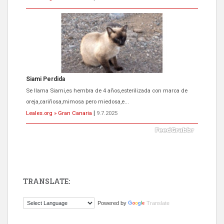
ADOPCIÓN URGENTE GATA TEROR GRAN CANARIA
El ayuntamiento se va a llevar a Los Gatos callejeros de la zona los
próximos días, ella incluida...
Leales.org » Gran Canaria
|
9.7.2025
TRANSLATE:
Gato manso encontrado
Powered by
Translate
Este gato macho ha aparecido en la calle hace menos de un mes,
es muy manso y extremadamente cari...