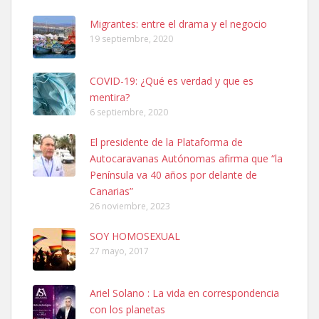
06/07/2025 ZONA MESA Y LOPEZ. ES MUY ASUSTADIZO
Leales.org » Gran Canaria
|
6.7.2025
Migrantes: entre el drama y el negocio
19 septiembre, 2020
COVID-19: ¿Qué es verdad y que es
mentira?
6 septiembre, 2020
Ninfa perdida
El presidente de la Plataforma de
El día 5 se los perdió una ninfa papillera, asustada tiene miedo a la
Autocaravanas Autónomas afirma que “la
calle, se perdió por la zon...
Península va 40 años por delante de
Leales.org » Gran Canaria
|
6.7.2025
Canarias”
26 noviembre, 2023
SOY HOMOSEXUAL
27 mayo, 2017
Ariel Solano : La vida en correspondencia
Adopcion
con los planetas
Busco casa de acogida para mi perrita ya que por temas de trabajo