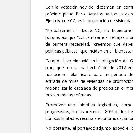
Con la votación hoy del dictamen en comi
próximo pleno. Pero, para los nacionalistas pr
Ejecutivo de CC, es la promoción de vivienda p
“Probablemente, desde NC, no hubiéramos 
porque, aunque “contemplamos” rebajas tribut
de primera necesidad, “creemos que deb
políticas públicas” que incidan en el “bienesta
Campos hizo hincapié en la obligación del
plan, que “no se ha hecho” desde 2012 en 
actuaciones planificado para un periodo d
entrada de miles de viviendas de promoción 
racionalizar la escalada de precios en el mer
otras medidas referidas.
Promover una iniciativa legislativa, com
progresistas, no favorecerá al 80% de los ben
con sus limitados recursos económicos, su pr
No obstante, el portavoz adjunto apoyó el di