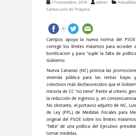
17 noviembre, 2018
admin
Actualida
Santa Lucía de Tirajana
0
Campos apoya la nueva norma del PSOE
corregir los límites máximos para acceder 
bonificacion y para “suplir la falta de polític
Gobierno
Nueva Canarias (NC) prioriza las promocion
vivienda pública para las rentas bajas 
colectivos más desfavorecidos que el Gobier
minoría de CC “no tiene” frente al criterio 
la reducción de ingresos y, en consencuencia
No obstante, el portavoz adjunto de NC, Lui
de Ley (PPL) de Medidas Fiscales para Mejo
original del PSOE sobre los límites máximos
“falta” de una política del Ejecutivo presid
tomar medidas.