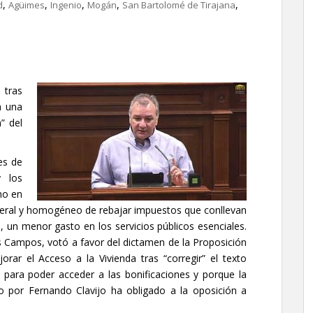
,
,
,
,
,
d
Agüimes
Ingenio
Mogán
San Bartolomé de Tirajana
 tras
a una
a” del
es de
y los
no en
general y homogéneo de rebajar impuestos que conllevan
, un menor gasto en los servicios públicos esenciales.
s Campos, votó a favor del dictamen de la Proposición
rar el Acceso a la Vivienda tras “corregir” el texto
 para poder acceder a las bonificaciones y porque la
ido por Fernando Clavijo ha obligado a la oposición a