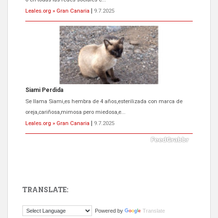
Leales.org » Gran Canaria
|
9.7.2025
Siami Perdida
Se llama Siami,es hembra de 4 años,esterilizada con marca de
oreja,cariñosa,mimosa pero miedosa,e...
Leales.org » Gran Canaria
|
9.7.2025
TRANSLATE:
ADOPCIÓN URGENTE GATA TEROR GRAN CANARIA
Powered by
Translate
El ayuntamiento se va a llevar a Los Gatos callejeros de la zona los