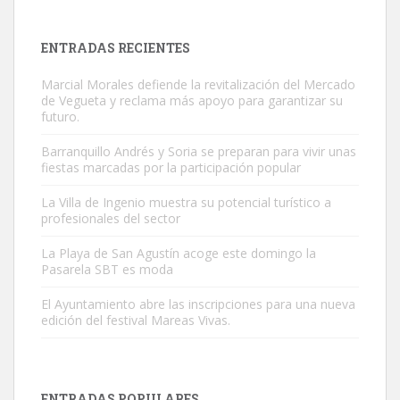
próximos días, ella incluida...
Leales.org » Gran Canaria
|
9.7.2025
ENTRADAS RECIENTES
Marcial Morales defiende la revitalización del Mercado
de Vegueta y reclama más apoyo para garantizar su
futuro.
Barranquillo Andrés y Soria se preparan para vivir unas
fiestas marcadas por la participación popular
Gato manso encontrado
Este gato macho ha aparecido en la calle hace menos de un mes,
La Villa de Ingenio muestra su potencial turístico a
profesionales del sector
es muy manso y extremadamente cari...
Leales.org » Gran Canaria
|
9.7.2025
La Playa de San Agustín acoge este domingo la
Pasarela SBT es moda
El Ayuntamiento abre las inscripciones para una nueva
edición del festival Mareas Vivas.
Adopción urgente
ENTRADAS POPULARES