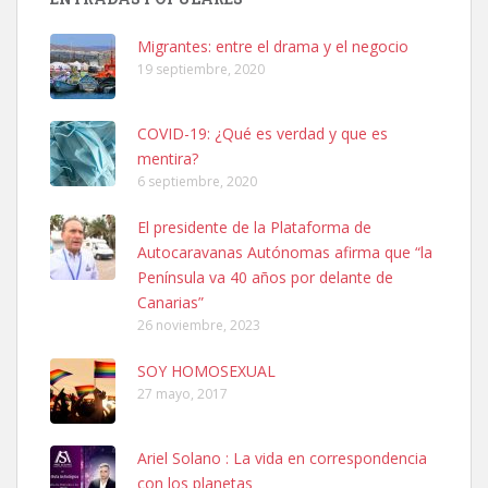
Busco adopción responsable para mi perra. Pastor alemán,
hembra, 4 años. Por motivos personales ...
Migrantes: entre el drama y el negocio
Leales.org » Gran Canaria
|
6.7.2025
19 septiembre, 2020
COVID-19: ¿Qué es verdad y que es
mentira?
6 septiembre, 2020
El presidente de la Plataforma de
SHIBA PERDIDO AVDA JOSE MESA Y LOPEZ
Autocaravanas Autónomas afirma que “la
PERRO MACHO RAZA SHIBA CON MICROCHIP PERDIDO HOY
Península va 40 años por delante de
06/07/2025 ZONA MESA Y LOPEZ. ES MUY ASUSTADIZO
Canarias”
Leales.org » Gran Canaria
|
6.7.2025
26 noviembre, 2023
SOY HOMOSEXUAL
27 mayo, 2017
Ariel Solano : La vida en correspondencia
con los planetas
Ninfa perdida