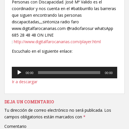
Personas con Discapacidad. José Mª Valido es el
coordinador y nos cuenta en el #batiburrillo las barreras
que siguen encontrando las personas
discapacitadas,,,sintoniza radio faro
www.digitalfarocanarias.com @radiofarosur whatsApp
685 28 48 48 ON LINE
:
http://www.digitalfarocanarias.com/player.html
Escuchalo en el siguiente enlace:
Reproductor
00:00
00:00
de
Ir a descargar
audio
DEJA UN COMENTARIO
Tu dirección de correo electrónico no será publicada.
Los
campos obligatorios están marcados con
*
Comentario