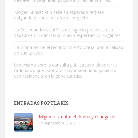
devolver la seguridad jurídica a miles de familias.
Mogán Sunset Run sella su esperado regreso
colgando el cartel de aforo completo
Gato manso encontrado
Este gato macho ha aparecido en la calle hace menos de un mes,
La Sociedad Musical Villa de Ingenio presenta este
sábado en El Carrizal su nuevo espectáculo: ‘Gigantes’
es muy manso y extremadamente cari...
Leales.org » Gran Canaria
|
9.7.2025
La Gloria recibe el reconocimiento oficial por la calidad
de sus quesos
Urbanismo abre la consulta pública para elaborar la
ordenanza que aportará mayor seguridad jurídica al
uso residencial en la zona turística
Adopción urgente
Busco adopción responsable para mi perra. Pastor alemán,
ENTRADAS POPULARES
hembra, 4 años. Por motivos personales ...
Leales.org » Gran Canaria
|
6.7.2025
Migrantes: entre el drama y el negocio
19 septiembre, 2020