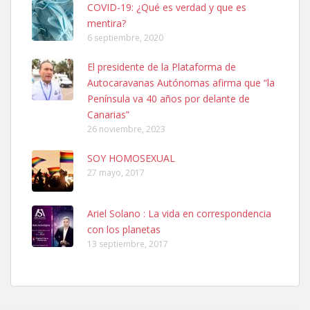
COVID-19: ¿Qué es verdad y que es
mentira?
6 septiembre, 2020
SHIBA PERDIDO AVDA JOSE MESA Y LOPEZ
El presidente de la Plataforma de
PERRO MACHO RAZA SHIBA CON MICROCHIP PERDIDO HOY
Autocaravanas Autónomas afirma que “la
06/07/2025 ZONA MESA Y LOPEZ. ES MUY ASUSTADIZO
Península va 40 años por delante de
Leales.org » Gran Canaria
|
6.7.2025
Canarias”
26 noviembre, 2023
SOY HOMOSEXUAL
27 mayo, 2017
Ariel Solano : La vida en correspondencia
Ninfa perdida
con los planetas
El día 5 se los perdió una ninfa papillera, asustada tiene miedo a la
13 septiembre, 2017
calle, se perdió por la zon...
Leales.org » Gran Canaria
|
6.7.2025