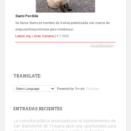
Siami Perdida
Se llama Siami,es hembra de 4 años,esterilizada con marca de
oreja,cariñosa,mimosa pero miedosa,e...
Leales.org » Gran Canaria
|
9.7.2025
TRANSLATE:
ADOPCIÓN URGENTE GATA TEROR GRAN CANARIA
Powered by
Translate
El ayuntamiento se va a llevar a Los Gatos callejeros de la zona los
próximos días, ella incluida...
Leales.org » Gran Canaria
|
9.7.2025
ENTRADAS RECIENTES
La consulta pública anunciada por el Ayuntamiento de
San Bartolomé de Tirajana abre una oportunidad para