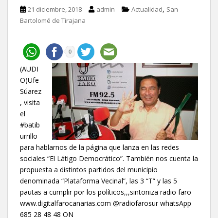
,
21 diciembre, 2018
admin
Actualidad
San
Bartolomé de Tirajana
0
(AUDI
O)Ufe
Súarez
, visita
el
#batib
urrillo
para hablarnos de la página que lanza en las redes
sociales “El Látigo Democrático”. También nos cuenta la
propuesta a distintos partidos del municipio
denominada “Plataforma Vecinal”, las 3 “T” y las 5
pautas a cumplir por los políticos,,,sintoniza radio faro
www.digitalfarocanarias.com @radiofarosur whatsApp
685 28 48 48 ON