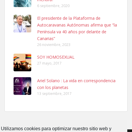
6 septiembre, 2020
El presidente de la Plataforma de
Autocaravanas Autónomas afirma que “la
SHIBA PERDIDO AVDA JOSE MESA Y LOPEZ
Península va 40 años por delante de
PERRO MACHO RAZA SHIBA CON MICROCHIP PERDIDO HOY
Canarias”
06/07/2025 ZONA MESA Y LOPEZ. ES MUY ASUSTADIZO
26 noviembre, 2023
Leales.org » Gran Canaria
|
6.7.2025
SOY HOMOSEXUAL
27 mayo, 2017
Ariel Solano : La vida en correspondencia
con los planetas
Ninfa perdida
13 septiembre, 2017
El día 5 se los perdió una ninfa papillera, asustada tiene miedo a la
calle, se perdió por la zon...
Leales.org » Gran Canaria
|
6.7.2025
Utilizamos cookies para optimizar nuestro sitio web y