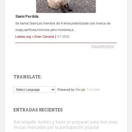
Siami Perdida
Se llama Siami,es hembra de 4 años,esterilizada con marca de
oreja,cariñosa,mimosa pero miedosa,e...
Leales.org » Gran Canaria
|
9.7.2025
TRANSLATE:
ADOPCIÓN URGENTE GATA TEROR GRAN CANARIA
Powered by
Translate
El ayuntamiento se va a llevar a Los Gatos callejeros de la zona los
próximos días, ella incluida...
Leales.org » Gran Canaria
|
9.7.2025
ENTRADAS RECIENTES
Barranquillo Andrés y Soria se preparan para vivir unas
fiestas marcadas por la participación popular