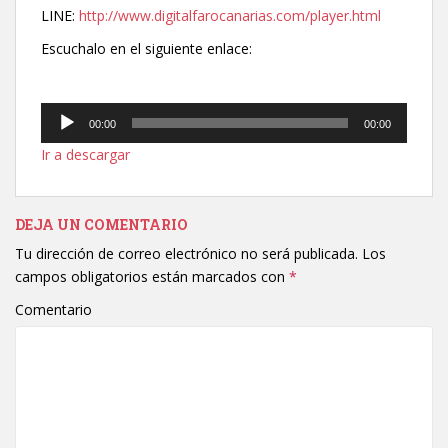
LINE:
http://www.digitalfarocanarias.com/player.html
Escuchalo en el siguiente enlace:
Reproductor
00:00
00:00
de
Ir a descargar
audio
DEJA UN COMENTARIO
Tu dirección de correo electrónico no será publicada.
Los
campos obligatorios están marcados con
*
Comentario