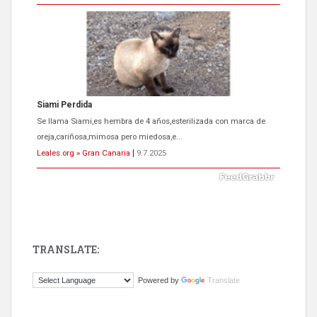
Siami Perdida
Se llama Siami,es hembra de 4 años,esterilizada con marca de
oreja,cariñosa,mimosa pero miedosa,e...
Leales.org » Gran Canaria
|
9.7.2025
TRANSLATE:
ADOPCIÓN URGENTE GATA TEROR GRAN CANARIA
Powered by
Translate
El ayuntamiento se va a llevar a Los Gatos callejeros de la zona los
próximos días, ella incluida...
Leales.org » Gran Canaria
|
9.7.2025