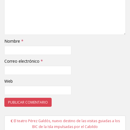
Nombre
*
Correo electrónico
*
Web
El teatro Pérez Galdós, nuevo destino de las visitas guiadas a los
Navegación de entradas
BIC de la Isla impulsadas por el Cabildo