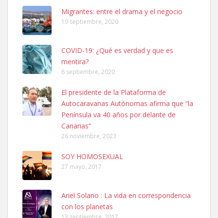
Leales.org » Gran Canaria
|
6.7.2025
Migrantes: entre el drama y el negocio
19 septiembre, 2020
COVID-19: ¿Qué es verdad y que es
mentira?
6 septiembre, 2020
SHIBA PERDIDO AVDA JOSE MESA Y LOPEZ
El presidente de la Plataforma de
PERRO MACHO RAZA SHIBA CON MICROCHIP PERDIDO HOY
Autocaravanas Autónomas afirma que “la
06/07/2025 ZONA MESA Y LOPEZ. ES MUY ASUSTADIZO
Península va 40 años por delante de
Leales.org » Gran Canaria
|
6.7.2025
Canarias”
26 noviembre, 2023
SOY HOMOSEXUAL
27 mayo, 2017
Ariel Solano : La vida en correspondencia
Ninfa perdida
con los planetas
El día 5 se los perdió una ninfa papillera, asustada tiene miedo a la
13 septiembre, 2017