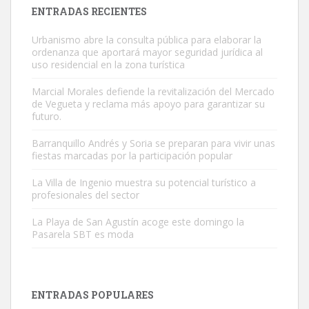
ENTRADAS RECIENTES
Urbanismo abre la consulta pública para elaborar la
ordenanza que aportará mayor seguridad jurídica al
uso residencial en la zona turística
Marcial Morales defiende la revitalización del Mercado
de Vegueta y reclama más apoyo para garantizar su
Gato manso encontrado
futuro.
Este gato macho ha aparecido en la calle hace menos de un mes,
Barranquillo Andrés y Soria se preparan para vivir unas
es muy manso y extremadamente cari...
fiestas marcadas por la participación popular
Leales.org » Gran Canaria
|
9.7.2025
La Villa de Ingenio muestra su potencial turístico a
profesionales del sector
La Playa de San Agustín acoge este domingo la
Pasarela SBT es moda
Adopción urgente
Busco adopción responsable para mi perra. Pastor alemán,
ENTRADAS POPULARES
hembra, 4 años. Por motivos personales ...