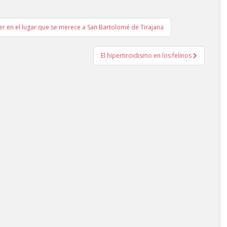
er en el lugar que se merece a San Bartolomé de Tirajana
El hipertiroidismo en los felinos