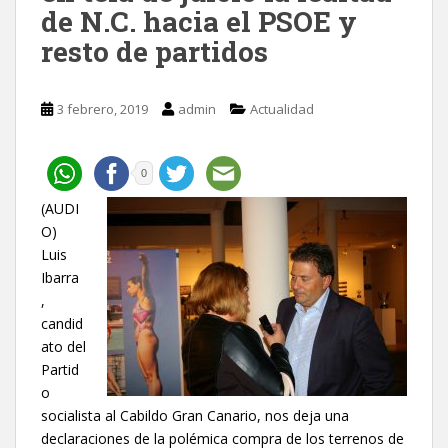
de N.C. hacia el PSOE y
resto de partidos
3 febrero, 2019
admin
Actualidad
0
(AUDI
O)
Luis
Ibarra
,
candid
ato del
Partid
o
socialista al Cabildo Gran Canario, nos deja una
declaraciones de la polémica compra de los terrenos de