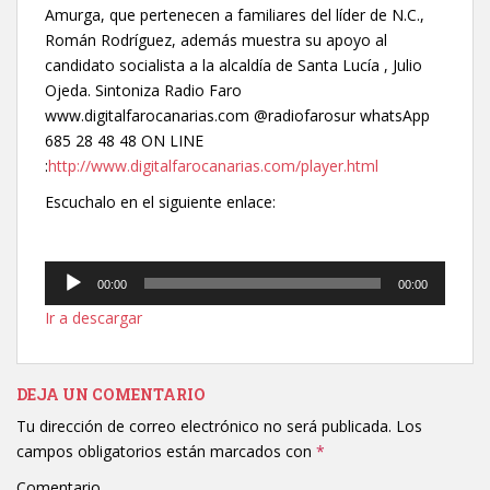
Amurga, que pertenecen a familiares del líder de N.C.,
Román Rodríguez, además muestra su apoyo al
candidato socialista a la alcaldía de Santa Lucía , Julio
Ojeda. Sintoniza Radio Faro
www.digitalfarocanarias.com @radiofarosur whatsApp
685 28 48 48 ON LINE
:
http://www.digitalfarocanarias.com/player.html
Escuchalo en el siguiente enlace:
Reproductor
00:00
00:00
de
Ir a descargar
audio
DEJA UN COMENTARIO
Tu dirección de correo electrónico no será publicada.
Los
campos obligatorios están marcados con
*
Comentario