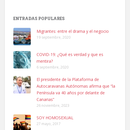
Adopción urgente
Busco adopción responsable para mi perra. Pastor alemán,
ENTRADAS POPULARES
hembra, 4 años. Por motivos personales ...
Leales.org » Gran Canaria
|
6.7.2025
Migrantes: entre el drama y el negocio
19 septiembre, 2020
COVID-19: ¿Qué es verdad y que es
mentira?
6 septiembre, 2020
SHIBA PERDIDO AVDA JOSE MESA Y LOPEZ
El presidente de la Plataforma de
PERRO MACHO RAZA SHIBA CON MICROCHIP PERDIDO HOY
Autocaravanas Autónomas afirma que “la
06/07/2025 ZONA MESA Y LOPEZ. ES MUY ASUSTADIZO
Península va 40 años por delante de
Leales.org » Gran Canaria
|
6.7.2025
Canarias”
26 noviembre, 2023
SOY HOMOSEXUAL
27 mayo, 2017