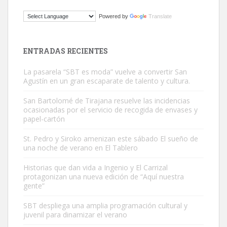
ADOPCIÓN URGENTE GATA TEROR GRAN CANARIA
Powered by
Translate
El ayuntamiento se va a llevar a Los Gatos callejeros de la zona los
próximos días, ella incluida...
Leales.org » Gran Canaria
|
9.7.2025
ENTRADAS RECIENTES
La pasarela “SBT es moda” vuelve a convertir San
Agustín en un gran escaparate de talento y cultura.
San Bartolomé de Tirajana resuelve las incidencias
ocasionadas por el servicio de recogida de envases y
papel-cartón
Gato manso encontrado
Este gato macho ha aparecido en la calle hace menos de un mes,
St. Pedro y Siroko amenizan este sábado El sueño de
una noche de verano en El Tablero
es muy manso y extremadamente cari...
Leales.org » Gran Canaria
|
9.7.2025
Historias que dan vida a Ingenio y El Carrizal
protagonizan una nueva edición de “Aquí nuestra
gente”
SBT despliega una amplia programación cultural y
juvenil para dinamizar el verano