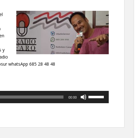
el
n
en
s y
Radio
osur whatsApp 685 28 48 48
Utiliza
00:00
las
teclas
de
flecha
arriba/abajo
para