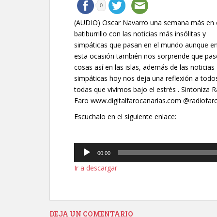
0
(AUDIO) Oscar Navarro una semana más en 
batiburrillo con las noticias más insólitas y
simpáticas que pasan en el mundo aunque e
esta ocasión también nos sorprende que pas
cosas así en las islas, además de las noticias
simpáticas hoy nos deja una reflexión a todo
todas que vivimos bajo el estrés . Sintoniza 
Faro www.digitalfarocanarias.com @radiofar
Escuchalo en el siguiente enlace:
Reproductor
00:00
de
Ir a descargar
audio
DEJA UN COMENTARIO