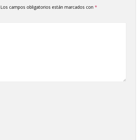
aumentar
Los campos obligatorios están marcados con
*
o
disminuir
el
volumen.