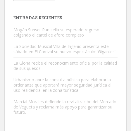
Este gato macho ha aparecido en la calle hace menos de un mes,
es muy manso y extremadamente cari...
Leales.org » Gran Canaria
|
9.7.2025
ENTRADAS RECIENTES
Mogán Sunset Run sella su esperado regreso
colgando el cartel de aforo completo
La Sociedad Musical Villa de Ingenio presenta este
sábado en El Carrizal su nuevo espectáculo: ‘Gigantes’
Adopción urgente
La Gloria recibe el reconocimiento oficial por la calidad
Busco adopción responsable para mi perra. Pastor alemán,
de sus quesos
hembra, 4 años. Por motivos personales ...
Urbanismo abre la consulta pública para elaborar la
Leales.org » Gran Canaria
|
6.7.2025
ordenanza que aportará mayor seguridad jurídica al
uso residencial en la zona turística
Marcial Morales defiende la revitalización del Mercado
de Vegueta y reclama más apoyo para garantizar su
futuro.
SHIBA PERDIDO AVDA JOSE MESA Y LOPEZ