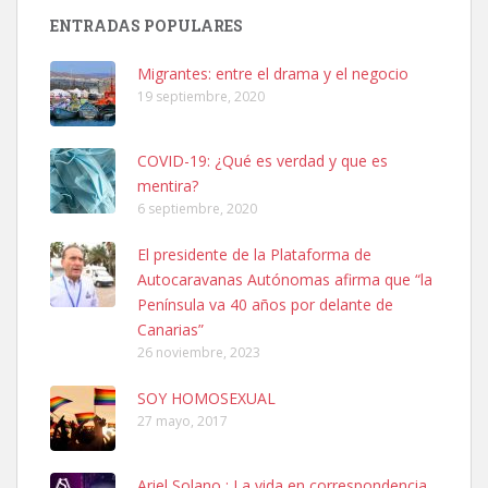
PERRO MACHO RAZA SHIBA CON MICROCHIP PERDIDO HOY
ENTRADAS POPULARES
06/07/2025 ZONA MESA Y LOPEZ. ES MUY ASUSTADIZO
Leales.org » Gran Canaria
|
6.7.2025
Migrantes: entre el drama y el negocio
19 septiembre, 2020
COVID-19: ¿Qué es verdad y que es
mentira?
6 septiembre, 2020
Ninfa perdida
El presidente de la Plataforma de
El día 5 se los perdió una ninfa papillera, asustada tiene miedo a la
Autocaravanas Autónomas afirma que “la
calle, se perdió por la zon...
Península va 40 años por delante de
Leales.org » Gran Canaria
|
6.7.2025
Canarias”
26 noviembre, 2023
SOY HOMOSEXUAL
27 mayo, 2017
Ariel Solano : La vida en correspondencia