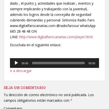
dado , el punto J, actividades que realizan , eventos y
siempre implicando y trabajando con la juventud,
además los logros desde la concejalía de seguridad
cubriendo demandas y personal. Sintoniza Radio Faro
www.digitalfarocanarias.com @radiofarosur whatsApp
685 28 48 48 ON
LINE:
http://www.digitalfarocanarias.com/player.html
Escuchala en el siguiente enlace:
Reproductor
00:00
00:00
de
Ir a descargar
audio
DEJA UN COMENTARIO
Tu dirección de correo electrónico no será publicada.
Los
campos obligatorios están marcados con
*
Comentario