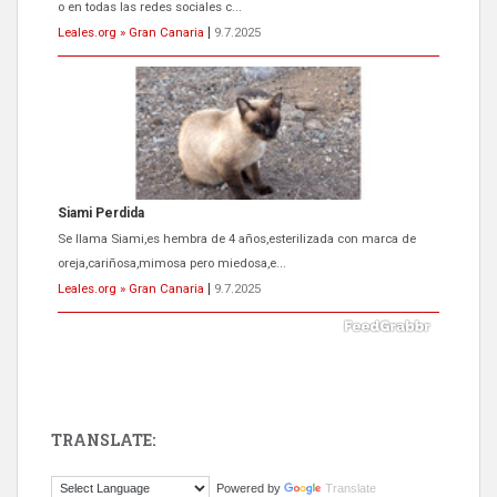
oreja,cariñosa,mimosa pero miedosa,e...
Leales.org » Gran Canaria
|
9.7.2025
ADOPCIÓN URGENTE GATA TEROR GRAN CANARIA
El ayuntamiento se va a llevar a Los Gatos callejeros de la zona los
próximos días, ella incluida...
Leales.org » Gran Canaria
|
9.7.2025
TRANSLATE:
Gato manso encontrado
Powered by
Translate