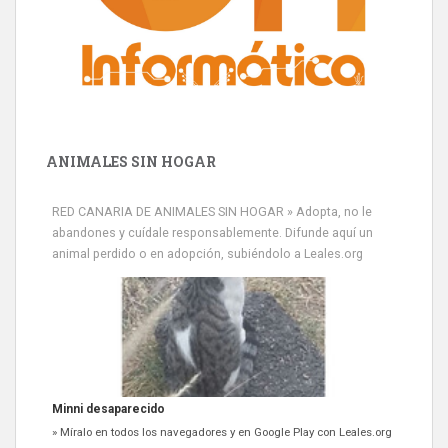
ANIMALES SIN HOGAR
Minni desaparecido
» Míralo en todos los navegadores y en Google Play con Leales.org
RED CANARIA DE ANIMALES SIN HOGAR » Adopta, no le
o en todas las redes sociales c...
abandones y cuídale responsablemente. Difunde aquí un
Leales.org » Gran Canaria
|
9.7.2025
animal perdido o en adopción, subiéndolo a Leales.org
Siami Perdida
Se llama Siami,es hembra de 4 años,esterilizada con marca de