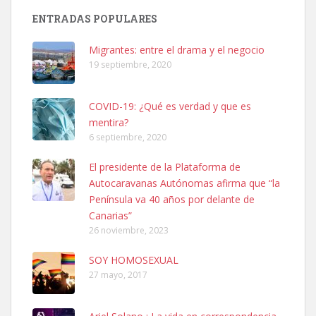
PERRO MACHO RAZA SHIBA CON MICROCHIP PERDIDO HOY
ENTRADAS POPULARES
06/07/2025 ZONA MESA Y LOPEZ. ES MUY ASUSTADIZO
Leales.org » Gran Canaria
|
6.7.2025
Migrantes: entre el drama y el negocio
19 septiembre, 2020
COVID-19: ¿Qué es verdad y que es
mentira?
6 septiembre, 2020
Ninfa perdida
El presidente de la Plataforma de
El día 5 se los perdió una ninfa papillera, asustada tiene miedo a la
Autocaravanas Autónomas afirma que “la
calle, se perdió por la zon...
Península va 40 años por delante de
Leales.org » Gran Canaria
|
6.7.2025
Canarias”
26 noviembre, 2023
SOY HOMOSEXUAL
27 mayo, 2017