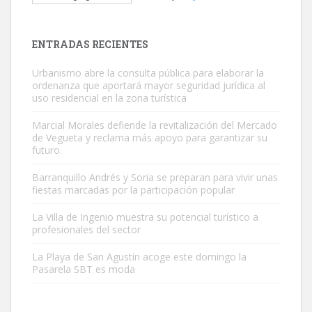
Este gato macho ha aparecido en la calle hace menos de un mes,
es muy manso y extremadamente cari...
Leales.org » Gran Canaria
|
9.7.2025
ENTRADAS RECIENTES
Urbanismo abre la consulta pública para elaborar la
ordenanza que aportará mayor seguridad jurídica al
uso residencial en la zona turística
Marcial Morales defiende la revitalización del Mercado
de Vegueta y reclama más apoyo para garantizar su
Adopción urgente
futuro.
Busco adopción responsable para mi perra. Pastor alemán,
Barranquillo Andrés y Soria se preparan para vivir unas
hembra, 4 años. Por motivos personales ...
fiestas marcadas por la participación popular
Leales.org » Gran Canaria
|
6.7.2025
La Villa de Ingenio muestra su potencial turístico a
profesionales del sector
La Playa de San Agustín acoge este domingo la
Pasarela SBT es moda
SHIBA PERDIDO AVDA JOSE MESA Y LOPEZ