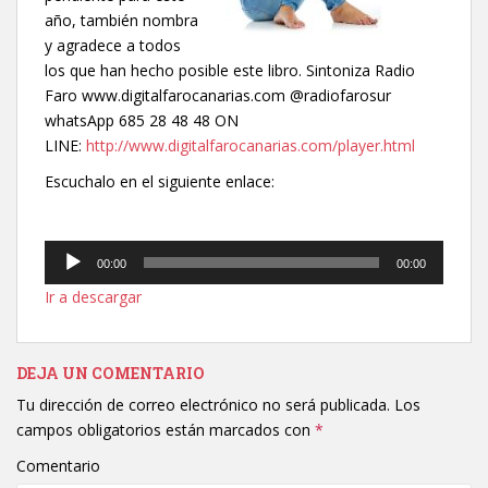
año, también nombra
y agradece a todos
los que han hecho posible este libro. Sintoniza Radio
Faro www.digitalfarocanarias.com @radiofarosur
whatsApp 685 28 48 48 ON
LINE:
http://www.digitalfarocanarias.com/player.html
Escuchalo en el siguiente enlace:
Reproductor
00:00
00:00
de
Ir a descargar
audio
DEJA UN COMENTARIO
Tu dirección de correo electrónico no será publicada.
Los
campos obligatorios están marcados con
*
Comentario