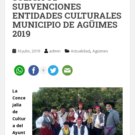
SUBVENCIONES
ENTIDADES CULTURALES
MUNICIPIO DE AGÜIMES
2019
,
16 julio, 2019
admin
Actualidad
Agüimes
0
La
Conce
jalía
de
Cultur
a del
Ayunt