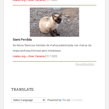
Leales.org » Gran Canaria
|
9.7.2025
Siami Perdida
Se llama Siami,es hembra de 4 años,esterilizada con marca de
oreja,cariñosa,mimosa pero miedosa,e...
Leales.org » Gran Canaria
|
9.7.2025
TRANSLATE:
ADOPCIÓN URGENTE GATA TEROR GRAN CANARIA
Powered by
Translate
El ayuntamiento se va a llevar a Los Gatos callejeros de la zona los
próximos días, ella incluida...