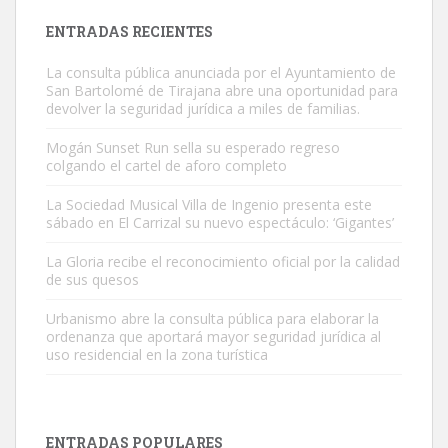
Leales.org » Gran Canaria
|
9.7.2025
ENTRADAS RECIENTES
La consulta pública anunciada por el Ayuntamiento de
San Bartolomé de Tirajana abre una oportunidad para
devolver la seguridad jurídica a miles de familias.
Mogán Sunset Run sella su esperado regreso
colgando el cartel de aforo completo
Gato manso encontrado
Este gato macho ha aparecido en la calle hace menos de un mes,
La Sociedad Musical Villa de Ingenio presenta este
sábado en El Carrizal su nuevo espectáculo: ‘Gigantes’
es muy manso y extremadamente cari...
Leales.org » Gran Canaria
|
9.7.2025
La Gloria recibe el reconocimiento oficial por la calidad
de sus quesos
Urbanismo abre la consulta pública para elaborar la
ordenanza que aportará mayor seguridad jurídica al
uso residencial en la zona turística
Adopción urgente
Busco adopción responsable para mi perra. Pastor alemán,
ENTRADAS POPULARES