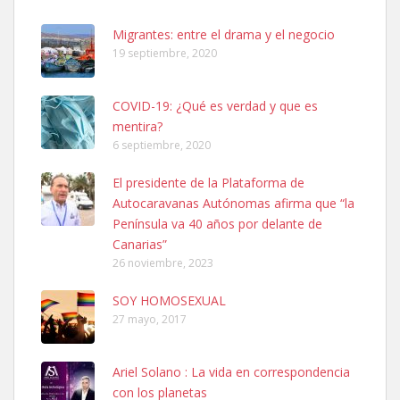
hembra, 4 años. Por motivos personales ...
Leales.org » Gran Canaria
|
6.7.2025
Migrantes: entre el drama y el negocio
19 septiembre, 2020
COVID-19: ¿Qué es verdad y que es
mentira?
6 septiembre, 2020
SHIBA PERDIDO AVDA JOSE MESA Y LOPEZ
El presidente de la Plataforma de
PERRO MACHO RAZA SHIBA CON MICROCHIP PERDIDO HOY
Autocaravanas Autónomas afirma que “la
06/07/2025 ZONA MESA Y LOPEZ. ES MUY ASUSTADIZO
Península va 40 años por delante de
Leales.org » Gran Canaria
|
6.7.2025
Canarias”
26 noviembre, 2023
SOY HOMOSEXUAL
27 mayo, 2017
Ariel Solano : La vida en correspondencia
Ninfa perdida
con los planetas
El día 5 se los perdió una ninfa papillera, asustada tiene miedo a la