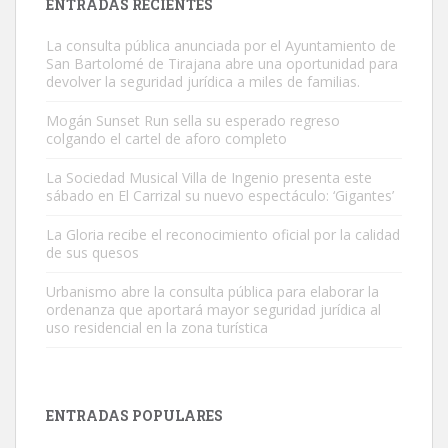
ENTRADAS RECIENTES
La consulta pública anunciada por el Ayuntamiento de
San Bartolomé de Tirajana abre una oportunidad para
devolver la seguridad jurídica a miles de familias.
Mogán Sunset Run sella su esperado regreso
colgando el cartel de aforo completo
Gato manso encontrado
Este gato macho ha aparecido en la calle hace menos de un mes,
La Sociedad Musical Villa de Ingenio presenta este
sábado en El Carrizal su nuevo espectáculo: ‘Gigantes’
es muy manso y extremadamente cari...
Leales.org » Gran Canaria
|
9.7.2025
La Gloria recibe el reconocimiento oficial por la calidad
de sus quesos
Urbanismo abre la consulta pública para elaborar la
ordenanza que aportará mayor seguridad jurídica al
uso residencial en la zona turística
Adopción urgente
Busco adopción responsable para mi perra. Pastor alemán,
ENTRADAS POPULARES
hembra, 4 años. Por motivos personales ...