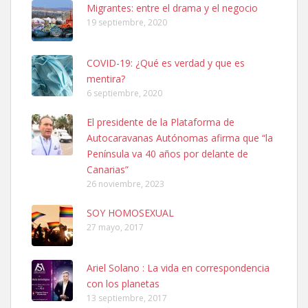
Leales.org » Gran Canaria
|
6.7.2025
Migrantes: entre el drama y el negocio
19 septiembre, 2020
COVID-19: ¿Qué es verdad y que es
mentira?
6 septiembre, 2020
SHIBA PERDIDO AVDA JOSE MESA Y LOPEZ
El presidente de la Plataforma de
PERRO MACHO RAZA SHIBA CON MICROCHIP PERDIDO HOY
Autocaravanas Autónomas afirma que “la
06/07/2025 ZONA MESA Y LOPEZ. ES MUY ASUSTADIZO
Península va 40 años por delante de
Leales.org » Gran Canaria
|
6.7.2025
Canarias”
26 noviembre, 2023
SOY HOMOSEXUAL
27 mayo, 2017
Ariel Solano : La vida en correspondencia
Ninfa perdida
con los planetas
El día 5 se los perdió una ninfa papillera, asustada tiene miedo a la
13 septiembre, 2017
calle, se perdió por la zon...