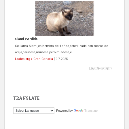
Siami Perdida
Se llama Siami,es hembra de 4 años,esterilizada con marca de
oreja,cariñosa,mimosa pero miedosa,e...
Leales.org » Gran Canaria
|
9.7.2025
TRANSLATE:
ADOPCIÓN URGENTE GATA TEROR GRAN CANARIA
Powered by
Translate
El ayuntamiento se va a llevar a Los Gatos callejeros de la zona los
próximos días, ella incluida...
Leales.org » Gran Canaria
|
9.7.2025