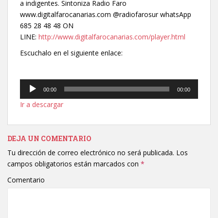
a indigentes. Sintoniza Radio Faro
www.digitalfarocanarias.com @radiofarosur whatsApp
685 28 48 48 ON
LINE:
http://www.digitalfarocanarias.com/player.html
Escuchalo en el siguiente enlace:
Reproductor
00:00
00:00
de
Ir a descargar
audio
DEJA UN COMENTARIO
Tu dirección de correo electrónico no será publicada.
Los
campos obligatorios están marcados con
*
Comentario