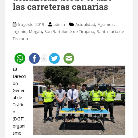
las carreteras canarias
,
,
6 agosto, 2019
admin
Actualidad
Agüimes
,
,
,
Ingenio
Mogán
San Bartolomé de Tirajana
Santa Lucía de
Tirajana
0
La
Direcci
ón
Gener
al de
Tráfic
o
(DGT),
organi
smo