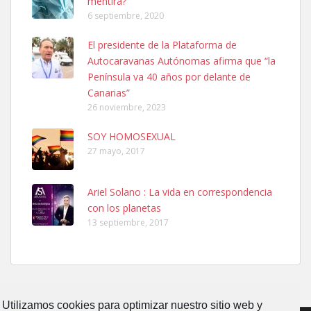
mentira?
6 septiembre, 2020
SHIBA PERDIDO AVDA JOSE MESA Y LOPEZ
El presidente de la Plataforma de
PERRO MACHO RAZA SHIBA CON MICROCHIP PERDIDO HOY
Autocaravanas Autónomas afirma que “la
06/07/2025 ZONA MESA Y LOPEZ. ES MUY ASUSTADIZO
Península va 40 años por delante de
Leales.org » Gran Canaria
|
6.7.2025
Canarias”
26 noviembre, 2023
SOY HOMOSEXUAL
27 mayo, 2017
Ariel Solano : La vida en correspondencia
Ninfa perdida
con los planetas
El día 5 se los perdió una ninfa papillera, asustada tiene miedo a la
13 septiembre, 2017
calle, se perdió por la zon...
Leales.org » Gran Canaria
|
6.7.2025
Utilizamos cookies para optimizar nuestro sitio web y