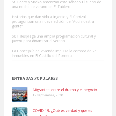
St. Pedro y Siroko amenizan este sábado El sueño de
una noche de verano en El Tablero
Gato manso encontrado
Este gato macho ha aparecido en la calle hace menos de un mes,
Historias que dan vida a Ingenio y El Carrizal
protagonizan una nueva edición de “Aquí nuestra
es muy manso y extremadamente cari...
gente”
Leales.org » Gran Canaria
|
9.7.2025
SBT despliega una amplia programación cultural y
juvenil para dinamizar el verano
La Concejalía de Vivienda impulsa la compra de 26
inmuebles en El Castillo del Romeral
Adopción urgente
Busco adopción responsable para mi perra. Pastor alemán,
ENTRADAS POPULARES
hembra, 4 años. Por motivos personales ...
Leales.org » Gran Canaria
|
6.7.2025
Migrantes: entre el drama y el negocio
19 septiembre, 2020
COVID-19: ¿Qué es verdad y que es