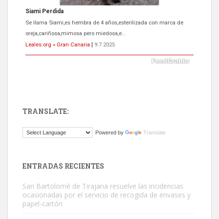
Siami Perdida
Se llama Siami,es hembra de 4 años,esterilizada con marca de
oreja,cariñosa,mimosa pero miedosa,e...
Leales.org » Gran Canaria
|
9.7.2025
TRANSLATE:
ADOPCIÓN URGENTE GATA TEROR GRAN CANARIA
Powered by
Translate
El ayuntamiento se va a llevar a Los Gatos callejeros de la zona los
próximos días, ella incluida...
Leales.org » Gran Canaria
|
9.7.2025
ENTRADAS RECIENTES
San Bartolomé de Tirajana resuelve las incidencias
ocasionadas por el servicio de recogida de envases y
papel-cartón