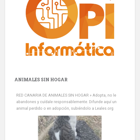
ANIMALES SIN HOGAR
Minni desaparecido
RED CANARIA DE ANIMALES SIN HOGAR » Adopta, no le
» Míralo en todos los navegadores y en Google Play con Leales.org
abandones y cuídale responsablemente. Difunde aquí un
o en todas las redes sociales c...
animal perdido o en adopción, subiéndolo a Leales.org
Leales.org » Gran Canaria
|
9.7.2025