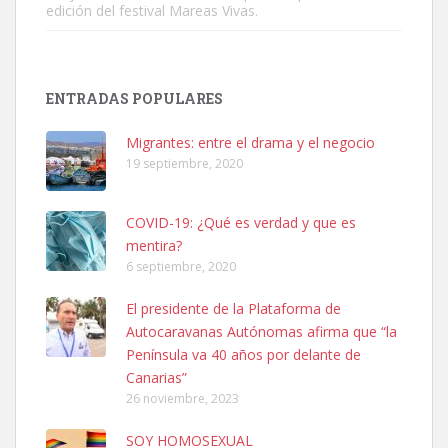
edición del festival Mareas Vivas.
ENTRADAS POPULARES
SHIBA PERDIDO AVDA JOSE MESA Y LOPEZ
PERRO MACHO RAZA SHIBA CON MICROCHIP PERDIDO HOY
Migrantes: entre el drama y el negocio
06/07/2025 ZONA MESA Y LOPEZ. ES MUY ASUSTADIZO
19 septiembre, 2020
Leales.org » Gran Canaria
|
6.7.2025
COVID-19: ¿Qué es verdad y que es
mentira?
6 septiembre, 2020
El presidente de la Plataforma de
Ninfa perdida
Autocaravanas Autónomas afirma que “la
El día 5 se los perdió una ninfa papillera, asustada tiene miedo a la
Península va 40 años por delante de
calle, se perdió por la zon...
Canarias”
Leales.org » Gran Canaria
|
6.7.2025
26 noviembre, 2023
SOY HOMOSEXUAL