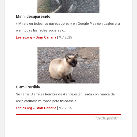
Siami Perdida
Se llama Siami,es hembra de 4 años,esterilizada con marca de
oreja,cariñosa,mimosa pero miedosa,e...
Leales.org » Gran Canaria
|
9.7.2025
ADOPCIÓN URGENTE GATA TEROR GRAN CANARIA
El ayuntamiento se va a llevar a Los Gatos callejeros de la zona los
próximos días, ella incluida...
Leales.org » Gran Canaria
|
9.7.2025