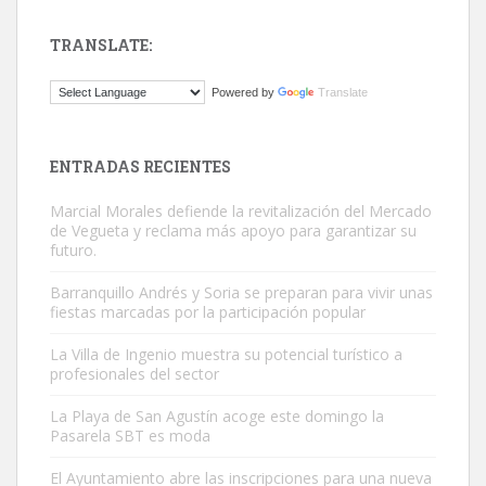
TRANSLATE:
Gato manso encontrado
Powered by
Translate
Este gato macho ha aparecido en la calle hace menos de un mes,
es muy manso y extremadamente cari...
Leales.org » Gran Canaria
|
9.7.2025
ENTRADAS RECIENTES
Marcial Morales defiende la revitalización del Mercado
de Vegueta y reclama más apoyo para garantizar su
futuro.
Barranquillo Andrés y Soria se preparan para vivir unas
fiestas marcadas por la participación popular
Adopción urgente
La Villa de Ingenio muestra su potencial turístico a
Busco adopción responsable para mi perra. Pastor alemán,
profesionales del sector
hembra, 4 años. Por motivos personales ...
La Playa de San Agustín acoge este domingo la
Leales.org » Gran Canaria
|
6.7.2025
Pasarela SBT es moda
El Ayuntamiento abre las inscripciones para una nueva