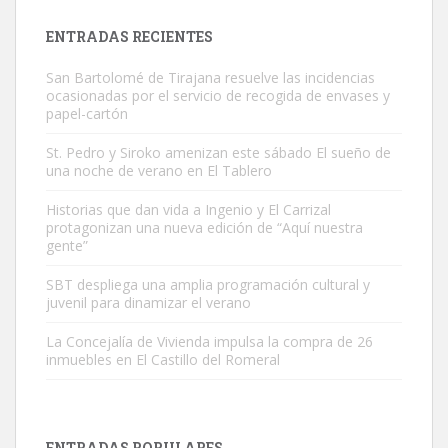
Leales.org » Gran Canaria
|
9.7.2025
ENTRADAS RECIENTES
San Bartolomé de Tirajana resuelve las incidencias
ocasionadas por el servicio de recogida de envases y
papel-cartón
St. Pedro y Siroko amenizan este sábado El sueño de
una noche de verano en El Tablero
Adopción urgente
Busco adopción responsable para mi perra. Pastor alemán,
Historias que dan vida a Ingenio y El Carrizal
protagonizan una nueva edición de “Aquí nuestra
hembra, 4 años. Por motivos personales ...
gente”
Leales.org » Gran Canaria
|
6.7.2025
SBT despliega una amplia programación cultural y
juvenil para dinamizar el verano
La Concejalía de Vivienda impulsa la compra de 26
inmuebles en El Castillo del Romeral
SHIBA PERDIDO AVDA JOSE MESA Y LOPEZ
PERRO MACHO RAZA SHIBA CON MICROCHIP PERDIDO HOY
ENTRADAS POPULARES