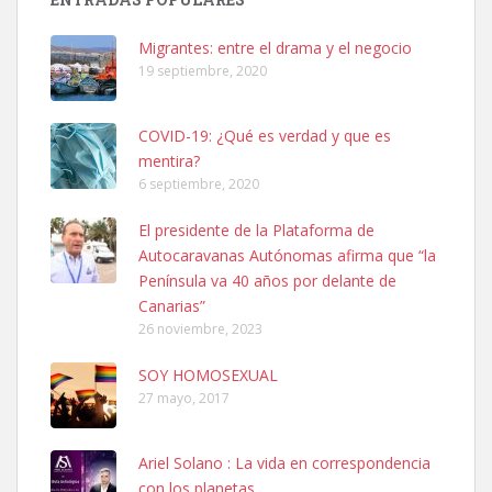
06/07/2025 ZONA MESA Y LOPEZ. ES MUY ASUSTADIZO
Leales.org » Gran Canaria
|
6.7.2025
Migrantes: entre el drama y el negocio
19 septiembre, 2020
COVID-19: ¿Qué es verdad y que es
mentira?
6 septiembre, 2020
Ninfa perdida
El presidente de la Plataforma de
El día 5 se los perdió una ninfa papillera, asustada tiene miedo a la
Autocaravanas Autónomas afirma que “la
calle, se perdió por la zon...
Península va 40 años por delante de
Leales.org » Gran Canaria
|
6.7.2025
Canarias”
26 noviembre, 2023
SOY HOMOSEXUAL
27 mayo, 2017
Ariel Solano : La vida en correspondencia
Adopcion
con los planetas