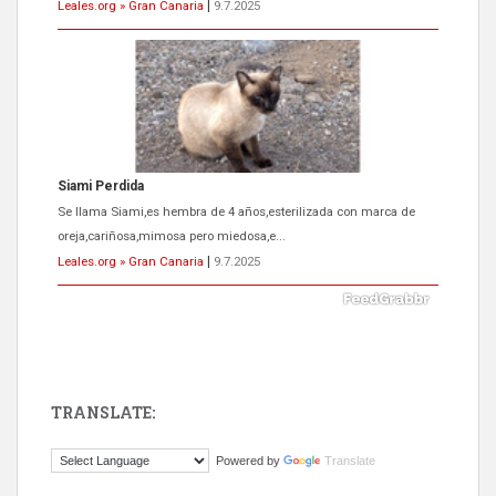
Leales.org » Gran Canaria
|
9.7.2025
ADOPCIÓN URGENTE GATA TEROR GRAN CANARIA
El ayuntamiento se va a llevar a Los Gatos callejeros de la zona los
próximos días, ella incluida...
Leales.org » Gran Canaria
|
9.7.2025
TRANSLATE:
Gato manso encontrado
Powered by
Translate
Este gato macho ha aparecido en la calle hace menos de un mes,
es muy manso y extremadamente cari...