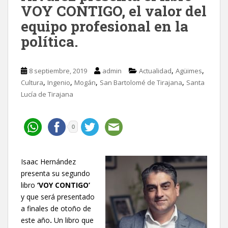
VOY CONTIGO, el valor del
equipo profesional en la
política.
,
,
8 septiembre, 2019
admin
Actualidad
Agüimes
,
,
,
,
Cultura
Ingenio
Mogán
San Bartolomé de Tirajana
Santa
Lucía de Tirajana
0
Isaac Hernández
presenta su segundo
libro
‘
VOY CONTIGO
’
y que será presentado
a finales de otoño de
este año
.
Un libro que