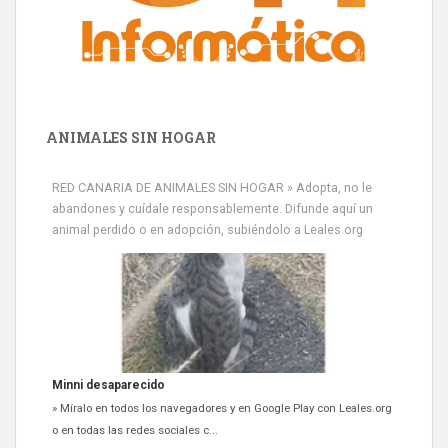
ANIMALES SIN HOGAR
RED CANARIA DE ANIMALES SIN HOGAR » Adopta, no le
abandones y cuídale responsablemente. Difunde aquí un
animal perdido o en adopción, subiéndolo a Leales.org
Siami Perdida
Se llama Siami,es hembra de 4 años,esterilizada con marca de
oreja,cariñosa,mimosa pero miedosa,e...