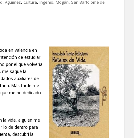
,
,
,
,
,
ad
Agüimes
Cultura
Ingenio
Mogán
San Bartolomé de
ida en Valencia en
intención de estudiar
no por el que volvería
a, me saqué la
idados auxiliares de
itaria. Más tarde me
a que me he dedicado
 la vida, alguien me
r lo de dentro para
enta, descubrí la