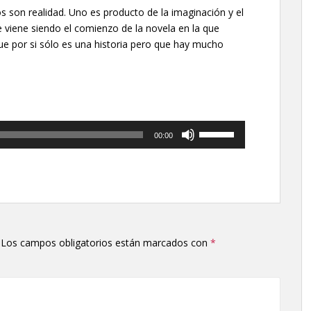
os son realidad. Uno es producto de la imaginación y el
e viene siendo el comienzo de la novela en la que
ue por si sólo es una historia pero que hay mucho
Utiliza
00:00
las
teclas
de
flecha
arriba/abajo
para
aumentar
Los campos obligatorios están marcados con
*
o
disminuir
el
volumen.