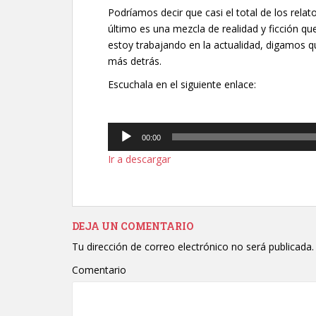
Podríamos decir que casi el total de los relat
último es una mezcla de realidad y ficción qu
estoy trabajando en la actualidad, digamos q
más detrás.
Escuchala en el siguiente enlace:
Reproductor
00:00
de
Ir a descargar
audio
DEJA UN COMENTARIO
Tu dirección de correo electrónico no será publicada.
Comentario