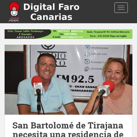
S
TOGGLE
k
i
p
t
o
m
a
i
n
c
o
n
t
e
n
t
San Bartolomé de Tirajana
necesita una residencia de