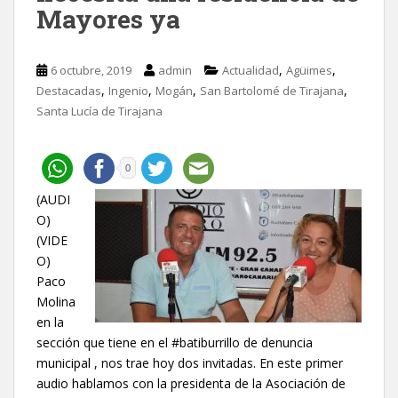
Mayores ya
,
,
6 octubre, 2019
admin
Actualidad
Agüimes
,
,
,
,
Destacadas
Ingenio
Mogán
San Bartolomé de Tirajana
Santa Lucía de Tirajana
0
(AUDI
O)
(VIDE
O)
Paco
Molina
en la
sección que tiene en el #batiburrillo de denuncia
municipal , nos trae hoy dos invitadas. En este primer
audio hablamos con la presidenta de la Asociación de