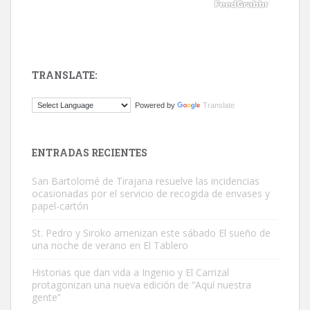
TRANSLATE:
ADOPCIÓN URGENTE GATA TEROR GRAN CANARIA
Powered by
Translate
El ayuntamiento se va a llevar a Los Gatos callejeros de la zona los
próximos días, ella incluida...
Leales.org » Gran Canaria
|
9.7.2025
ENTRADAS RECIENTES
San Bartolomé de Tirajana resuelve las incidencias
ocasionadas por el servicio de recogida de envases y
papel-cartón
St. Pedro y Siroko amenizan este sábado El sueño de
una noche de verano en El Tablero
Gato manso encontrado
Este gato macho ha aparecido en la calle hace menos de un mes,
Historias que dan vida a Ingenio y El Carrizal
protagonizan una nueva edición de “Aquí nuestra
es muy manso y extremadamente cari...
gente”
Leales.org » Gran Canaria
|
9.7.2025