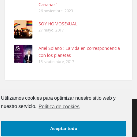
Leales.org » Gran Canaria
|
6.7.2025
Canarias”
26 noviembre, 2023
SOY HOMOSEXUAL
27 mayo, 2017
Ariel Solano : La vida en correspondencia
Ninfa perdida
con los planetas
El día 5 se los perdió una ninfa papillera, asustada tiene miedo a la
13 septiembre, 2017
calle, se perdió por la zon...
Leales.org » Gran Canaria
|
6.7.2025
Utilizamos cookies para optimizar nuestro sitio web y
nuestro servicio.
Política de cookies
Adopcion
CONTACTO
AVISO LEGAL
POLÍTICA DE PRIVACIDAD
Busco casa de acogida para mi perrita ya que por temas de trabajo
Aceptar todo
no la puedo tener. Solo gente r...