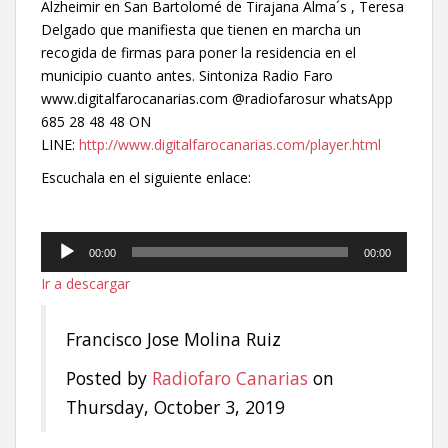
Alzheimir en San Bartolomé de Tirajana Alma´s , Teresa
Delgado que manifiesta que tienen en marcha un
recogida de firmas para poner la residencia en el
municipio cuanto antes. Sintoniza Radio Faro
www.digitalfarocanarias.com @radiofarosur whatsApp
685 28 48 48 ON
LINE:
http://www.digitalfarocanarias.com/player.html
Escuchala en el siguiente enlace:
Reproductor
00:00
00:00
de
Ir a descargar
audio
Francisco Jose Molina Ruiz
Posted by
Radiofaro Canarias
on
Thursday, October 3, 2019