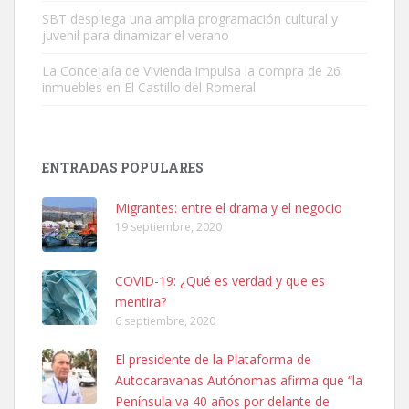
SBT despliega una amplia programación cultural y
juvenil para dinamizar el verano
La Concejalía de Vivienda impulsa la compra de 26
inmuebles en El Castillo del Romeral
Adopción urgente
Busco adopción responsable para mi perra. Pastor alemán,
ENTRADAS POPULARES
hembra, 4 años. Por motivos personales ...
Leales.org » Gran Canaria
|
6.7.2025
Migrantes: entre el drama y el negocio
19 septiembre, 2020
COVID-19: ¿Qué es verdad y que es
mentira?
6 septiembre, 2020
SHIBA PERDIDO AVDA JOSE MESA Y LOPEZ
El presidente de la Plataforma de
PERRO MACHO RAZA SHIBA CON MICROCHIP PERDIDO HOY
Autocaravanas Autónomas afirma que “la
06/07/2025 ZONA MESA Y LOPEZ. ES MUY ASUSTADIZO
Península va 40 años por delante de