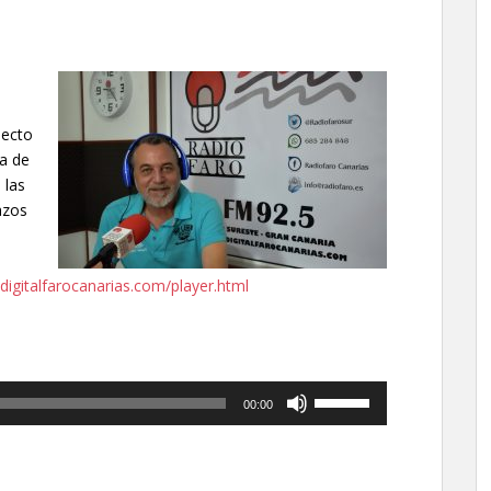
pecto
a de
 las
azos
digitalfarocanarias.com/player.html
Utiliza
00:00
las
teclas
de