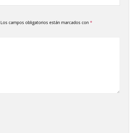
flecha
arriba/abajo
para
aumentar
Los campos obligatorios están marcados con
*
o
disminuir
el
volumen.