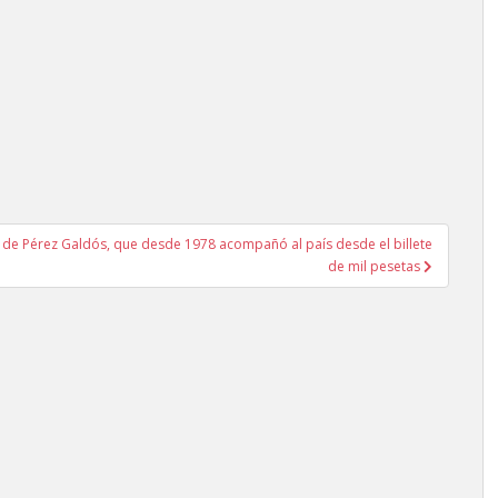
a de Pérez Galdós, que desde 1978 acompañó al país desde el billete
de mil pesetas